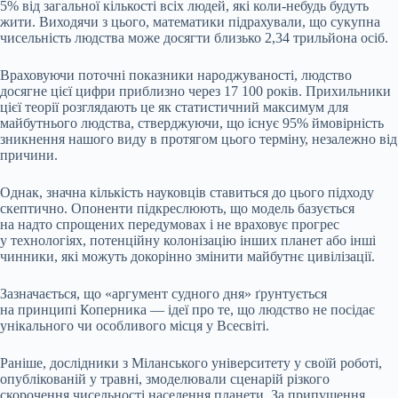
5% від загальної кількості всіх людей, які коли-небудь будуть
жити. Виходячи з цього, математики підрахували, що сукупна
чисельність людства може досягти близько 2,34 трильйона осіб.
Враховуючи поточні показники народжуваності, людство
досягне цієї цифри приблизно через 17 100 років. Прихильники
цієї теорії розглядають це як статистичний максимум для
майбутнього людства, стверджуючи, що існує 95% ймовірність
зникнення нашого виду в протягом цього терміну, незалежно від
причини.
Однак, значна кількість науковців ставиться до цього підходу
скептично. Опоненти підкреслюють, що модель базується
на надто спрощених передумовах і не враховує прогрес
у технологіях, потенційну колонізацію інших планет або інші
чинники, які можуть докорінно змінити майбутнє цивілізації.
Зазначається, що «аргумент судного дня» ґрунтується
на принципі Коперника — ідеї про те, що людство не посідає
унікального чи особливого місця у Всесвіті.
Раніше, дослідники з Міланського університету у своїй роботі,
опублікованій у травні, змоделювали сценарій різкого
скорочення чисельності населення планети. За припущення,