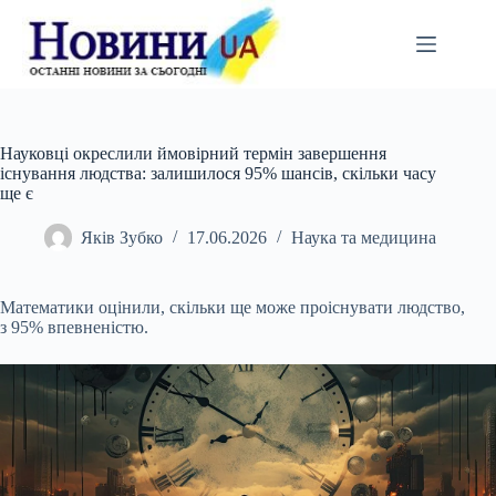
Перейти
до
вмісту
Науковці окреслили ймовірний термін завершення
існування людства: залишилося 95% шансів, скільки часу
ще є
Яків Зубко
17.06.2026
Наука та медицина
Математики оцінили, скільки ще може проіснувати людство,
з 95% впевненістю.