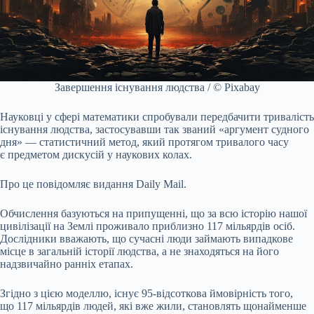
Завершення існування людства / © Pixabay
Науковці у сфері математики спробували передбачити тривалість
існування людства, застосувавши так званий «аргумент судного
дня» — статистичний метод, який протягом тривалого часу
є предметом дискусій у наукових колах.
Про це повідомляє видання Daily Mail.
Обчислення базуються на припущенні, що за всю історію нашої
цивілізації на Землі проживало приблизно 117 мільярдів осіб.
Дослідники вважають, що сучасні люди займають випадкове
місце в загальній історії людства, а не знаходяться на його
надзвичайно ранніх етапах.
Згідно з цією моделлю, існує 95-відсоткова ймовірність того,
що 117 мільярдів людей, які вже жили, становлять щонайменше