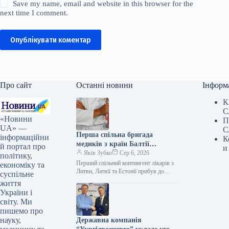
Save my name, email and website in this browser for the
next time I comment.
Опублікувати коментар
Про сайт
Останні новини
Інформ
К
С
«Новини
П
UA» —
С
Перша спільна бригада
інформаційни
К
медиків з країн Балтії
й портал про
и
прибула в Україну для
Яків Зубко
Сер 6, 2026
політику,
стажування.
Перший спільний контингент лікарів з
економіку та
Литви, Латвії та Естонії прибув до
суспільне
України для професійного
життя
вдосконалення у медичних установах.
України і
Цю інформацію…
світу. Ми
пишемо про
науку,
Державна компанія