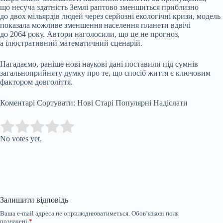
що несуча здатність Землі раптово зменшиться приблизно
до двох мільярдів людей через серйозні екологічні кризи, модель
показала можливе зменшення населення планети вдвічі
до 2064 року. Автори наголосили, що це не прогноз,
а ілюстративний математичний сценарій.
Нагадаємо, раніше нові наукові дані поставили під сумнів
загальноприйняту думку про те, що спосіб життя є ключовим
фактором довголіття.
Коментарі Сортувати: Нові Старі Популярні Надіслати
Submit Rating
Rate this item:
No votes yet.
Залишити відповідь
Ваша e-mail адреса не оприлюднюватиметься.
Обов’язкові поля
позначені
*