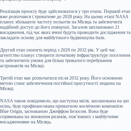
Реалізація проєкту буде здійснюватися у три етапи. Перший етап
вже розпочався і триватиме до 2028 року. На цьому етапі NASA
планує збільшити частоту польотів на Місяць та забезпечити
надійний доступ до його поверхні. Загалом заплановано 21
висадження, під час яких вчені будуть проводити дослідження та
закладати основу для майбутнього будівництва бази.
Другий етап охопить період з 2029 по 2032 рік. У цей час
агентство планує створити початкову інфраструктуру поселення
та забезпечити умови для більш тривалого перебування
астронавтів на Місяці.
Третій етап має розпочатися після 2032 року. Його основною
метою стане забезпечення постійної присутності людини на
Місяці.
NASA також повідомило, що наступна місія, запланована на цю
осінь, буде профінансована приватною космічною компанією
Blue Origin, заснованою Джеффом Безосом. Вона буде
спрямована на зниження ризиків, пов’язаних з майбутніми
висадженнями на Місяць.