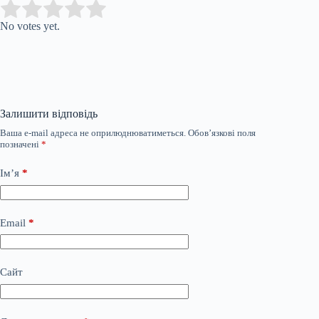
Submit Rating
Rate this item:
No votes yet.
Залишити відповідь
Ваша e-mail адреса не оприлюднюватиметься.
Обов’язкові поля
позначені
*
Ім’я
*
Email
*
Сайт