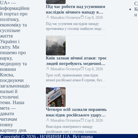
UA» —
С
Під час роботи над усуненням
інформаційни
К
наслідків нічного нападу в
й портал про
и
Києві знайдено людське тіло.
Михайло Остапчук
Сер 8, 2026
політику,
Під час усунення наслідків нападу
економіку та
противника у столиці знайшли людське
суспільне
тіло. Як інформує Укрінформ, про це
життя
у Телеграмі написала Київська…
України і
світу. Ми
пишемо про
науку,
Київ зазнав нічної атаки: троє
медицину та
людей потребують медичної
новини
допомоги
Михайло Остапчук
Сер 8, 2026
Києва,
Троє осіб, травмованих унаслідок
поєднуючи
нічної російської атаки 8 серпня, були
доставлені до медичних закладів
загальнонаціо
столиці. Як передає Укрінформ,
нальні й
інформацію про…
столичні
теми. Наша
мета —
Четверо осіб зазнали поранень
давати
внаслідок російського удару
читачам
по Києву.
Михайло Остапчук
Сер 8, 2026
повну
Внаслідок повітряного нападу
картину дня.
російських сил у столиці зазнали
Copyright © 2026 - НОВИНИ UA. Всі права
поранень четверо людей. Про це