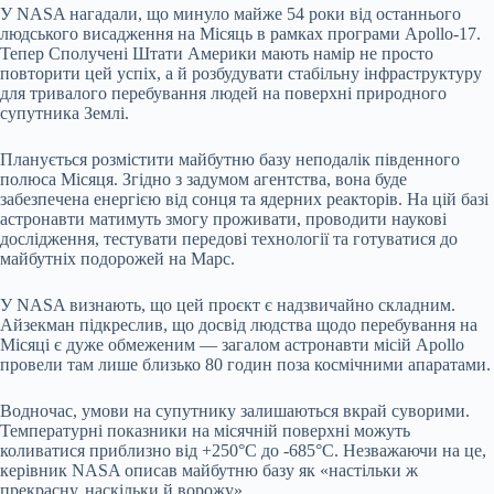
У NASA нагадали, що минуло майже 54 роки від останнього
людського висадження на Місяць в рамках програми Apollo-17.
Тепер Сполучені Штати Америки мають намір не просто
повторити цей успіх, а й розбудувати стабільну інфраструктуру
для тривалого перебування людей на поверхні природного
супутника Землі.
Планується розмістити майбутню базу неподалік південного
полюса Місяця. Згідно з задумом агентства, вона буде
забезпечена енергією від сонця та ядерних реакторів. На цій базі
астронавти матимуть змогу проживати, проводити наукові
дослідження, тестувати передові технології та готуватися до
майбутніх подорожей на Марс.
У NASA визнають, що цей проєкт є надзвичайно складним.
Айзекман підкреслив, що досвід людства щодо перебування на
Місяці є дуже обмеженим — загалом астронавти місій Apollo
провели там лише близько 80 годин поза космічними апаратами.
Водночас, умови на супутнику залишаються вкрай суворими.
Температурні показники на місячній поверхні можуть
коливатися приблизно від +250°C до -685°C. Незважаючи на це,
керівник NASA описав майбутню базу як «настільки ж
прекрасну, наскільки й ворожу».