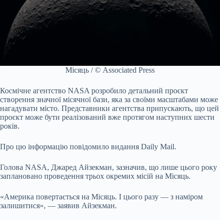
Місяць / © Associated Press
Космічне агентство NASA розробило детальний проєкт
створення значної місячної бази, яка за своїми масштабами може
нагадувати місто. Представники агентства припускають, що цей
проєкт може бути реалізований вже протягом наступних шести
років.
Про цю інформацію повідомило видання Daily Mail.
Голова NASA, Джаред Айзекман, зазначив, що лише цього року
заплановано проведення трьох окремих місій на Місяць.
«Америка повертається на Місяць. І цього разу — з наміром
залишитися», — заявив Айзекман.