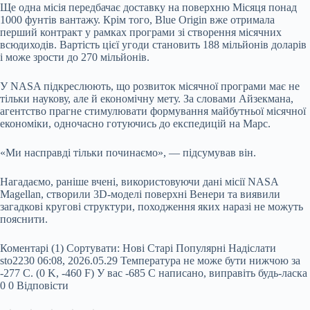
Ще одна місія передбачає доставку на поверхню Місяця понад
1000 фунтів вантажу. Крім того, Blue Origin вже отримала
перший контракт у рамках програми зі створення місячних
всюдиходів. Вартість цієї угоди становить 188 мільйонів доларів
і може зрости до 270 мільйонів.
У NASA підкреслюють, що розвиток місячної програми має не
тільки наукову, але й економічну мету. За словами Айзекмана,
агентство прагне стимулювати формування майбутньої місячної
економіки, одночасно готуючись до експедицій на Марс.
«Ми насправді тільки починаємо», — підсумував він.
Нагадаємо, раніше вчені, використовуючи дані місії NASA
Magellan, створили 3D-моделі поверхні Венери та виявили
загадкові кругові структури, походження яких наразі не можуть
пояснити.
Коментарі (1) Сортувати: Нові Старі Популярні Надіслати
sto2230 06:08, 2026.05.29 Температура не може бути нижчою за
-277 С. (0 K, -460 F) У вас -685 С написано, виправіть будь-ласка
0
0
Відповісти