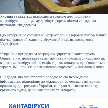
Україна вважається природним ареалом для поширення
хантавірусів, при цьому домінує форма, відома як гарячка з
нирковим синдромом.
Цю інформацію озвучив міністр охорони здоров’я Віктор Ляшко
під час урядової години у Верховній Раді, як повідомляє
Укрінформ.
“Україна є природним осередком циркуляції хантавірусів.
Однак, у нас переважає саме гарячка з нирковим синдромом як
варіант хантавірусної інфекції, тоді як випадки, що з’являються
зараз у ЗМІ, пов’язані з легеневою формою”, – зазначив Ляшко.
Він додав, що міністерство володіє всією необхідною
інформацією відповідно до міжнародних медико-санітарних
правил щодо громадян України, які були частиною екіпажу
круїзного судна, де виник спалах хантавірусу.