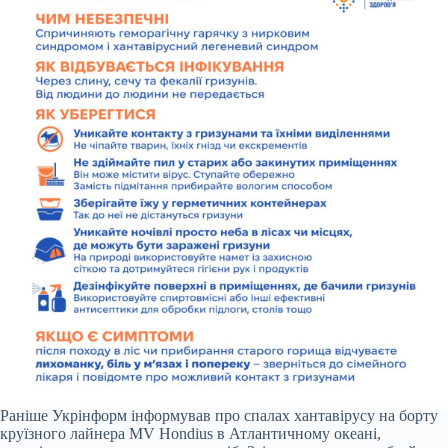
Раніше Укрінформ інформував про спалах хантавірусу на борту
круїзного лайнера MV Hondius в Атлантичному океані,