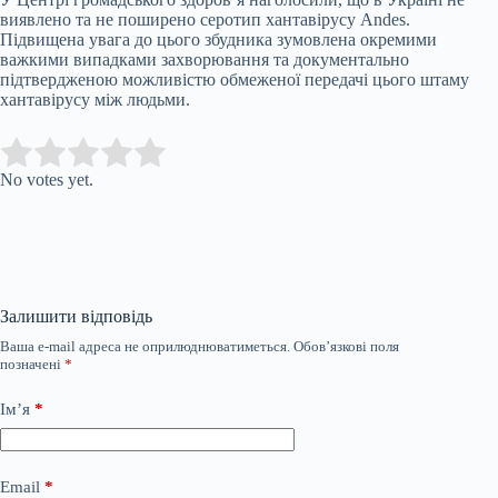
виявлено та не поширено серотип хантавірусу Andes.
Підвищена увага до цього збудника зумовлена окремими
важкими випадками захворювання та документально
підтвердженою можливістю обмеженої передачі цього штаму
хантавірусу між людьми.
Submit Rating
Rate this item:
No votes yet.
Залишити відповідь
Ваша e-mail адреса не оприлюднюватиметься.
Обов’язкові поля
позначені
*
Ім’я
*
Email
*