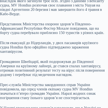
внаслідок якого загинули троє осіб. Згідно з даними з вебсайту
судна, MV Hondius розпочав своє плавання з міста Ушуая на
півдні Аргентини 20 березня і мав завершити його 4 травня в
Кабо-Верде.
Представник Міністерства охорони здоров’я Південно-
Африканської Республіки Фостер Мохале повідомив, що на
борту судна перебувало приблизно 150 туристів з різних країн.
Після евакуації до Нідерландів, у двох пасажирів круїзного
судна Hondius було офіційно підтверджено зараження
хантавірусом.
Громадянин Швейцарії, який подорожував до Південної
Америки на круїзному лайнері, де стався спалах хантавірусу,
отримав позитивний результат тесту на вірус після повернення
додому і перебуває під медичним наглядом.
Прес-служба Міністерства закордонних справ України
повідомила, що серед членів екіпажу судна MV Hondius
значаться п’ятеро громадян України. Наразі жодних ознак
погіршення стану їхнього здоров’я не спостерігається.
У Центрі громадського здоров’я наголосили, що в Україні не