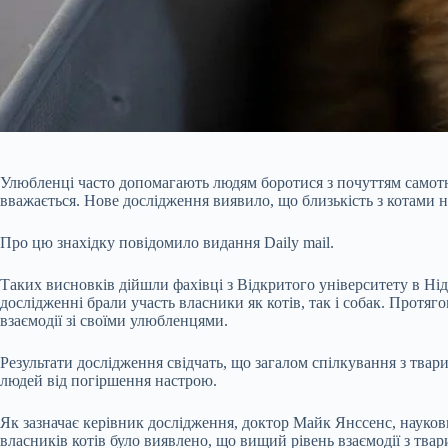
Улюбленці часто допомагають людям боротися з почуттям самотн
вважається. Нове дослідження виявило, що близькість з котами н
Про цю знахідку повідомило видання Daily mail.
Таких висновків дійшли фахівці з Відкритого університету в Ні
дослідженні брали участь власники як котів, так і собак. Протяг
взаємодії зі своїми улюбленцями.
Результати дослідження свідчать, що загалом спілкування з тва
людей від погіршення настрою.
Як зазначає керівник дослідження, доктор Майк Янссенс, науковц
власників котів було виявлено, що вищий рівень взаємодії з тв