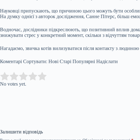
Науковці припускають, що причиною цього можуть бути особливост
На думку однієї з авторок дослідження, Санне Пітерс, більш емоц
Водночас, дослідники підкреслюють, що позитивний вплив домашн
знижувати стрес у конкретний момент, скільки з відчуттям това
Нагадаємо, звичка котів вилизуватися після контакту з людиною 
Коментарі Сортувати: Нові Старі Популярні Надіслати
Submit Rating
Rate this item:
No votes yet.
Залишити відповідь