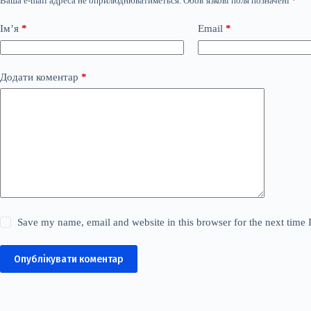
Ваша e-mail адреса не оприлюднюватиметься.
Обов’язкові поля позначені
*
Ім’я
*
Email
*
Додати коментар
*
Save my name, email and website in this browser for the next time
Опублікувати коментар