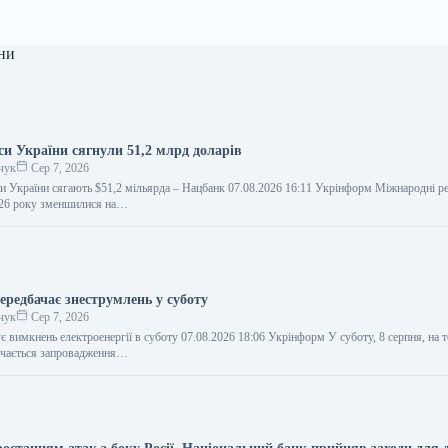
ни
си України сягнули 51,2 млрд доларів
чук
Сер 7, 2026
и України сягають $51,2 мільярда – Нацбанк 07.08.2026 16:11 Укрінформ Міжнародні р
026 року зменшилися на…
ередбачає знеструмлень у суботу
чук
Сер 7, 2026
є вимкнень електроенергії в суботу 07.08.2026 18:06 Укрінформ У суботу, 8 серпня, на т
ачається запровадження…