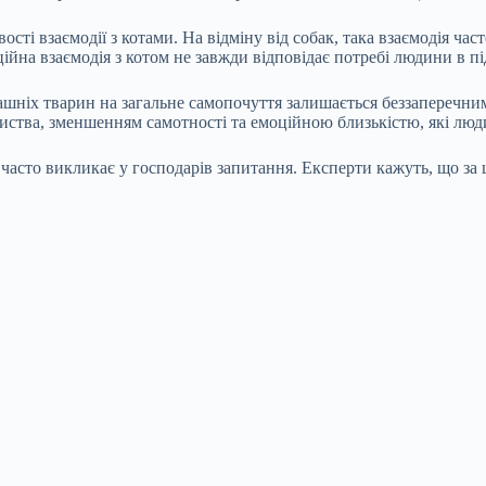
і взаємодії з котами. На відміну від собак, така взаємодія част
ійна взаємодія з котом не завжди відповідає потребі людини в під
іх тварин на загальне самопочуття залишається беззаперечним. 
риства, зменшенням самотності та емоційною близькістю, які люд
часто викликає у господарів запитання. Експерти кажуть, що за ц