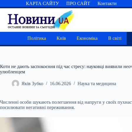
Перейти
КАРТА САЙТУ
ПРО САЙТ
Контакти
до
вмісту
Політика
Київ
Економіка
В світі
Коти не дають заспокоєння під час стресу: науковці виявили нео
улюбленцем
Яків Зубко
16.06.2026
Наука та медицина
Численні особи шукають полегшення від напруги у своїх пухнаст
посилювати негативні переживання.