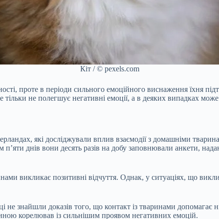
Кіт / © pexels.com
ості, проте в періоди сильного емоційного виснаження їхня під
е тільки не полегшує негативні емоції, а в деяких випадках може
дерландах, які досліджували вплив взаємодії з домашніми тварин
ом п’яти днів вони десять разів на добу заповнювали анкети, над
ринами викликає позитивні відчуття. Однак, у ситуаціях, що вик
і не знайшли доказів того, що контакт із тваринами допомагає н
ариною корелював із сильнішим проявом негативних емоцій.