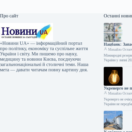
Про сайт
Останні нови
«Новини UA» — інформаційний портал
Нацбанк: Запа
про політику, економіку та суспільне життя
Михайло Остап
України і світу. Ми пишемо про науку,
Міжнародні резерв
медицину та новини Києва, поєднуючи
України у липні 2
загальнонаціональні й столичні теми. Наша
мета — давати читачам повну картину дня.
Укренерго не п
Михайло Остап
Укренерго не очіку
України не передб