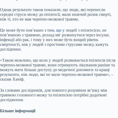
Однак результати також показали, що люди, які перенесли
середні струси мозку до епілепсії, мали нижчий ризик смерті,
ніж ті, хто не мав черепно-мозкової травми.
Це може бути пов’язано з тим,
що у
людей з епілепсією, не
пов’язаною з травмою, розлад міг розвинутися через інсульт,
інфекції або рак, і тому у них може бути вищий рівень
смертності, ніж у людей з простими струсами мозку, кажуть
дослідники.
«Також можливо, що коли у людей розвивається епілепсія після
черепно-мозкової травми, вони отримують лікування раніше та
можуть мати більше доступу до медичної допомоги та кращі
результати, ніж люди, які не мали черепно-мозкової травми», –
сказав Ханіф.
За словами дослідників, для повного розуміння зв’язку між
травмою головного мозку та епілепсією потрібні додаткові
дослідження.
Більше інформації