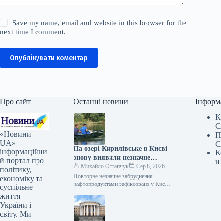
Save my name, email and website in this browser for the
next time I comment.
Опублікувати коментар
Про сайт
Останні новини
Інформ
К
С
«Новини
П
UA» —
С
На озері Кирилівське в Києві
інформаційни
К
знову виявили незначне
й портал про
и
забруднення після нападу
Михайло Остапчук
Сер 8, 2026
політику,
росіян.
Повторне незначне забруднення
економіку та
нафтопродуктами зафіксовано у Києві
суспільне
на озері Кирилівське та струмку
життя
Сирець після російської атаки, що
України і
сталася в ніч…
світу. Ми