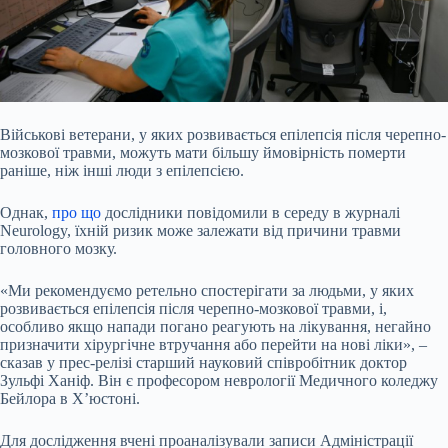
Військові ветерани, у яких розвивається епілепсія після черепно-
мозкової травми, можуть мати більшу ймовірність померти
раніше, ніж інші люди з епілепсією.
Однак,
про що
дослідники повідомили в середу в журналі
Neurology, їхній ризик може залежати від причини травми
головного мозку.
«Ми рекомендуємо ретельно спостерігати за людьми, у яких
розвивається епілепсія після черепно-мозкової травми, і,
особливо якщо напади погано реагують на лікування, негайно
призначити хірургічне втручання або перейти на нові ліки», –
сказав у прес-релізі старший науковий співробітник доктор
Зульфі Ханіф. Він є професором неврології Медичного коледжу
Бейлора в Х’юстоні.
Для дослідження вчені проаналізували записи Адміністрації