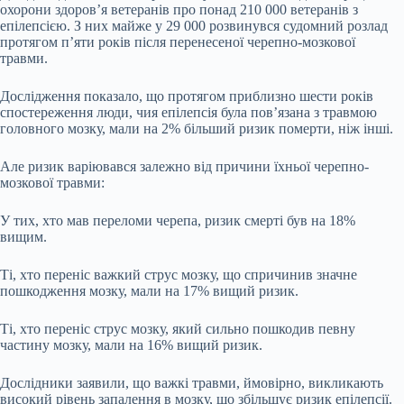
охорони здоров’я ветеранів про понад 210 000 ветеранів з
епілепсією. З них майже у 29 000 розвинувся судомний розлад
протягом п’яти років після перенесеної черепно-мозкової
травми.
Дослідження показало, що протягом приблизно шести років
спостереження люди, чия епілепсія була пов’язана з травмою
головного мозку, мали на 2% більший ризик померти, ніж інші.
Але ризик варіювався залежно від причини їхньої черепно-
мозкової травми:
У тих, хто мав переломи черепа, ризик смерті був на 18%
вищим.
Ті, хто переніс важкий струс мозку, що спричинив значне
пошкодження мозку, мали на 17% вищий ризик.
Ті, хто переніс струс мозку, який сильно пошкодив певну
частину мозку, мали на 16% вищий ризик.
Дослідники заявили, що важкі травми, ймовірно, викликають
високий рівень запалення в мозку, що збільшує ризик епілепсії.