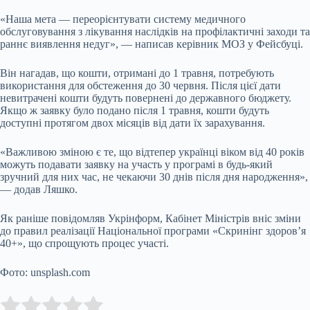
«Наша мета — переорієнтувати систему медичного
обслуговування з лікування наслідків на профілактичні заходи та
раннє виявлення недуг», — написав керівник МОЗ у Фейсбуці.
Він нагадав, що кошти, отримані до 1 травня, потребують
використання для обстеження до 30 червня. Після цієї дати
невитрачені кошти будуть повернені до державного бюджету.
Якщо ж заявку було подано після 1 травня, кошти будуть
доступні протягом двох місяців від дати їх зарахування.
«Важливою зміною є те, що відтепер українці віком від 40 років
можуть подавати заявку на участь у програмі в будь-який
зручний для них час, не чекаючи 30 днів після дня народження»,
— додав Ляшко.
Як раніше повідомляв Укрінформ, Кабінет Міністрів вніс зміни
до правил реалізації Національної програми «Скринінг здоров’я
40+», що спрощують процес участі.
Фото: unsplash.com
Submit Rating
Rate this item: