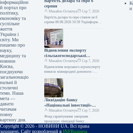
Вартість долара та євро 6
інформаційни
К
серпня
й портал про
и
Михайло Остапчук
Сер 7, 2026
політику,
Вартість долара та євро станом на 6
економіку та
серпня 06.08.2026 10:39 Укрінформ
суспільне
Американська валюта офіційно
життя
знецінилася на 6 копійок, європейська
України і
стала…
світу. Ми
пишемо про
науку,
Відновлення експорту
медицину та
сільськогосподарської
новини
продукції з України потребує
Михайло Остапчук
Сер 7, 2026
Києва,
міжнародної допомоги –
Відновлення морського агроекспорту
поєднуючи
Висоцький
вимагає міжнародної допомоги –
Висоцький 06.08.2026 11:38
загальнонаціо
Укрінформ Забезпечення безпечного
нальні й
мореплавства та повноцінного
столичні
експорту сільськогосподарської
теми. Наша
продукції через…
мета —
Ліквідацію банку
давати
«Національні інвестиції»
читачам
завершено Фондом
Михайло Остапчук
Сер 7, 2026
повну
гарантування
Фонд гарантування завершив
картину дня.
процедуру ліквідації банку
Copyright © 2026 - НОВИНИ UA. Всі права
«Національні інвестиції» 06.08.2026
12:22 Укрінформ Гарантійний фонд
захищені. Сайт розроблений в
INFBusiness