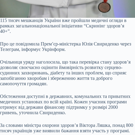
115 тисяч мешканців України вже пройшли медичні огляди в
рамках загальнонаціональної ініціативи “Скринінг здоров’я
40+”.
Про це повідомила Прем’єр-міністерка Юлія Свириденко через
Телеграм, інформує Укрінформ.
Очільниця уряду наголосила, що така перевірка стану здоров’я
дозволяє своєчасно оцінити ймовірність розвитку серцево-
судинних захворювань, діабету та інших проблем, що сприяє
запобіганню хворобам і збереженню життя та доброго
самопочуття громадян.
Обстеження доступні в державних, комунальних та приватних
медичних установах по всій країні. Кожен учасник програми
отримує від держави фінансову підтримку у розмірі 2000
гривень, уточнила Свириденко.
За словами міністра охорони здоров’я Віктора Ляшка, понад 800
тисяч українців уже виявили бажання взяти участь у програмі.