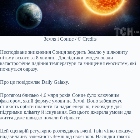
Земля і Сонце / © Credits
Несподіване зникнення Сонця занурить Землю у цілковиту
пітьму всього за 8 хвилин. Дослідники змоделювали
катастрофічне падіння температури та знищення екосистем, які
почнуться одразу.
Про це повідомляє Daily Galaxy.
Протягом близько 4,6 млрд років Сонце було ключовим
фактором, який формує умови на Землі. Воно забезпечує
стійкість орбіти планети та надає енергію, необхідну для
підтримки клімату й існування. Без цього джерела умови для
життя дуже швидко почали б гіршати.
Цей сценарій регулярно розглядають вчені, і він чітко показує
надзвичайну залежність Землі від своєї зорі. Наслідки такого