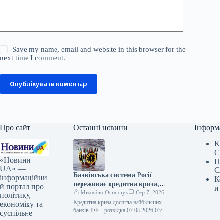
Save my name, email and website in this browser for the
next time I comment.
Опублікувати коментар
Про сайт
Останні новини
Інформ
К
С
«Новини
П
UA» —
С
Банківська система Росії
інформаційни
К
переживає кредитна криза,
й портал про
и
що торкнулася провідних
Михайло Остапчук
Сер 7, 2026
політику,
фінансових установ.
Кредитна криза досягла найбільших
економіку та
банків РФ – розвідка 07.08.2026 03:10
суспільне
Укрінформ Найбільший банк РФ,