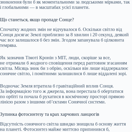
зникнення були б як моментальними за людськими мірками, так
і глобальними — в масштабах усієї планети.
Що станеться, якщо пропаде Сонце?
Спочатку жодних змін не відчувалося б. Оскільки світло від
Сонця досягає Землі приблизно за 8 хвилин і 20 секунд, деякий
час все залишалося б без змін. Згодом запанувала б цілковита
темрява.
Як зазначив Тімоті Кронін з MIT, люди, скоріше за все,
не отримали б жодного сповіщення перед раптовим згасанням
світла. Місяць зник би з обрію, оскільки він лише віддзеркалює
сонячне світло, і помітними залишилися б лише віддалені зорі.
Водночас Земля втратила б гравітаційний вплив Сонця.
За інформацією того ж джерела, вона перестала б обертатися
по орбіті та почала б рухатися в космічному просторі прямою
лінією разом з іншими об’єктами Сонячної системи.
Зупинка фотосинтезу та крах харчових ланцюгів
Відсутність сонячного світла швидко знищила б основу життя
на планеті. Фотосинтез майже миттєво припинився б,