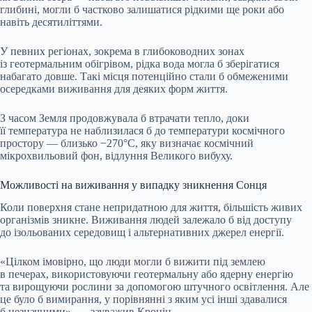
глибині, могли б частково залишатися рідкими ще роки або
навіть десятиліттями.
У певних регіонах, зокрема в глибоководних зонах
із геотермальним обігрівом, рідка вода могла б зберігатися
набагато довше. Такі місця потенційно стали б обмеженими
осередками виживання для деяких форм життя.
З часом Земля продовжувала б втрачати тепло, доки
її температура не наблизилася б до температури космічного
простору — близько −270°C, яку визначає космічний
мікрохвильовий фон, відлуння Великого вибуху.
Можливості на виживання у випадку зникнення Сонця
Коли поверхня стане непридатною для життя, більшість живих
організмів зникне. Виживання людей залежало б від доступу
до ізольованих середовищ і альтернативних джерел енергії.
«Цілком імовірно, що люди могли б вижити під землею
в печерах, використовуючи геотермальну або ядерну енергію
та вирощуючи рослини за допомогою штучного освітлення. Але
це було б вимирання, у порівнянні з яким усі інші здавалися
б незначними», — зауважив Кронін.