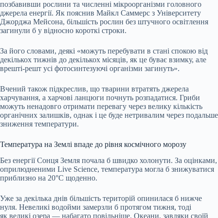
позбавивши рослини та численні мікроорганізми головного
джерела енергії. Як пояснив Майкл Саммерс з Університету
Джорджа Мейсона, більшість рослин без штучного освітлення
загинули б у відносно короткі строки.
За його словами, деякі «можуть перебувати в стані спокою від
декількох тижнів до декількох місяців, як це буває взимку, але
врешті-решт усі фотосинтезуючі організми загинуть».
Вчений також підкреслив, що тварини втратять джерела
харчування, а харчові ланцюги почнуть розпадатися. Гриби
можуть ненадовго отримати перевагу через велику кількість
органічних залишків, однак і це буде нетривалим через подальше
зниження температури.
Температура на Землі впаде до рівня космічного морозу
Без енергії Сонця Земля почала б швидко холонути. За оцінками,
оприлюдненими Live Science, температура могла б знижуватися
приблизно на 20°C щоденно.
Уже за декілька днів більшість територій опинилася б нижче
нуля. Невеликі водойми замерзли б протягом тижня, тоді
як великі озера — набагато повільніше. Океани, завдяки своїй