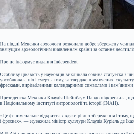
На півдні Мексики археологи розкопали добре збережену усипал
значущим археологічним виявленням країни за останнє десятиліт
Про це інформує видання Independent.
Особливу цікавість у науковців викликала совина статуетка з ши
уособлювала ніч і смерть, тому, за твердженням вчених, скуль
фресками, вирізьбленими календарними символами і кам’яними 
Президентка Мексики Клаудія Шейнбаум Пардо підкреслила, що зн
в Національному інституті антропології та історії (INAH).
«Це феноменальне відкриття завдяки рівню збереження і тому, що 
і фресках», — зауважила міністр культури Клаудія Куріель де Іказ
В INAH повідомили, що усипальниця складається з передньої к