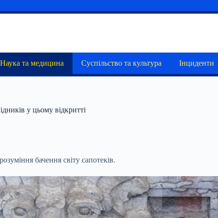
Наука та медицина
Суспільство та культура
Інциденти
ідників у цьому відкритті
розуміння бачення світу сапотеків.