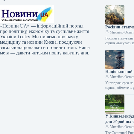
«Новини UA» — інформаційний портал
Росіяни атаку
про політику, економіку та суспільне життя
Михайло Остап
України і світу. Ми пишемо про науку,
Росіяни атакували
медицину та новини Києва, поєднуючи
серпня атакували 
загальнонаціональні й столичні теми. Наша
мета — давати читачам повну картину дня.
Національний о
Михайло Остап
Укргідроенерго не 
серпня, обмежень 
У Київзеленбу
для Збройних 
Михайло Остап
The Communal Enterp