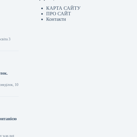
КАРТА САЙТУ
ПРО САЙТ
Контакти
світа 3
лок.
онеділок, 10
Британією
ky was not