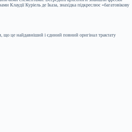
ами Клаудії Куріель де Іказа, знахідка підкреслює «багатовікову
и, що це найдавніший і єдиний повний оригінал трактату