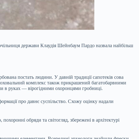
у очільниця держави Клаудія Шейнбаум Пардо назвала найбільш
рбована постать людини. У давній традиції сапотеків сова
. Поховальний комплекс також прикрашений багатобарвними
ми в руках — вірогідними охоронцями гробниці.
формації про давнє суспільство. Схожу оцінку надали
 похоронні обряди та світогляд, збережені в архітектурі
ьовничими елементами. Всередині археологи знайшли фрески