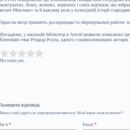
жовтуватих, білих, зелених, червоних і синіх відтінків, які зобр
велич Мексики» та її важливу роль у культурній історії старода
Зараз на місці тривають дослідницькі та збережувальні роботи: з
Нагадаємо, у шкільній бібліотеці в Англії виявили помилково і
Emendatio vitae Річарда Ролла, одного з найвпливовіших авторів 
Submit Rating
Rate this item:
No votes yet.
Залишити відповідь
Ваша e-mail адреса не оприлюднюватиметься.
Обов’язкові поля позначені
*
Ім’я
*
Email
*