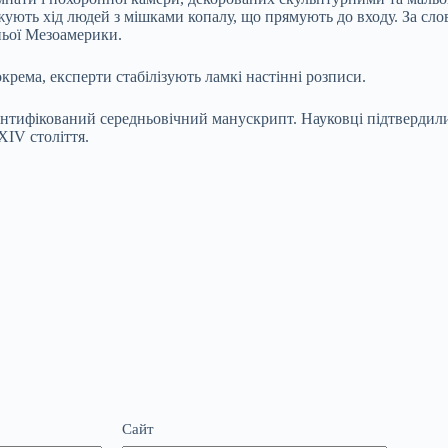
ажують хід людей з мішками копалу, що прямують до входу. За слов
вньої Мезоамерики.
окрема, експерти стабілізують ламкі настінні розписи.
дентифікований середньовічний манускрипт. Науковці підтвердил
XIV століття.
Сайт