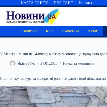
Перейти
КАРТА САЙТУ
ПРО САЙТ
Контакти
до
вмісту
Політика
Київ
Економіка
В світі
У Мексиці виявили 14-вікову могилу з совою: що здивувало досл
Яків Зубко
27.01.2026
Наука та медицина
Совина скульптура та колоритні розписи дають нові підказки до 