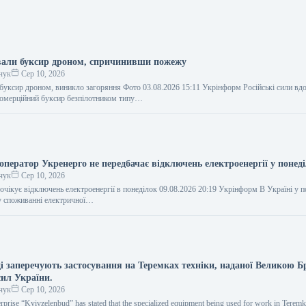
вали буксир дроном, спричинивши пожежу
чук
Сер 10, 2026
 буксир дроном, виникло загоряння Фото 03.08.2026 15:11 Укрінформ Російські сили вдо
комерційний буксир безпілотником типу…
ператор Укренерго не передбачає відключень електроенергії у понеді
чук
Сер 10, 2026
очікує відключень електроенергії в понеділок 09.08.2026 20:19 Укрінформ В Україні у п
у споживанні електричної…
ді заперечують застосування на Теремках техніки, наданої Великою 
сил України.
чук
Сер 10, 2026
rise “Kyivzelenbud” has stated that the specialized equipment being used for work in Terem