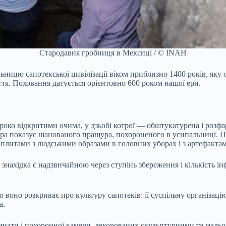
Стародавня гробниця в Мексиці / © INAH
ьницю сапотекської цивілізації віком приблизно 1400 років, як
тя. Поховання датується орієнтовно 600 роком нашої ери.
роко відкритими очима, у дзьобі котрої — обштукатурена і розфа
птура показує шанованого пращура, похороненого в усипальниці
плитами з людськими образами в головних уборах і з артефакта
ахідка є надзвичайною через ступінь збереження і кількість ін
воно розкриває про культуру сапотеків: її суспільну організацію,
а.
імнати і похоронної камери, декорованих скульптурними та мал