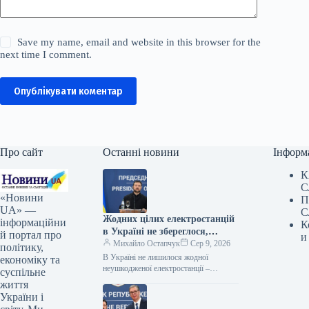
Save my name, email and website in this browser for the
next time I comment.
Опублікувати коментар
Про сайт
Останні новини
Інформ
К
С
«Новини
П
UA» —
С
Жодних цілих електростанцій
інформаційни
К
в Україні не збереглося,
й портал про
и
заявив Зеленський
Михайло Остапчук
Сер 9, 2026
політику,
В Україні не лишилося жодної
економіку та
неушкодженої електростанції –
суспільне
Зеленський 08.08.2026 13:54
життя
Укрінформ Через російські атаки в
України і
Україні не лишилося жодної…