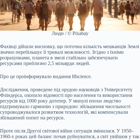
Люди / © Pixabay
Фахівці дійшли висновку, що поточна кількість мешканців Землі
значно перебільшує її тривалі можливості. Згідно з їхніми
розрахунками, планета в змозі стабільно забезпечувати
ресурсами приблизно 2,5 мільярди людей.
Про це проінформувало видання Iflscience.
Дослідження, проведене під орудою науковців з Університету
Фліндерса, охопило відомості про населення та використання
ресурсів від 1000 року дотепер. У минулі епохи людство
підтримувало гармонію з природою: збільшення чисельності
супроводжувалося розвитком технологій, які компенсували
збільшений попит на ресурси.
Проте після Другої світової війни ситуація змінилася. У 1950–
1960-х роках цей баланс почав руйнуватися, а світ увійшов у так