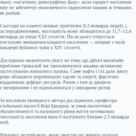
звану «негативну демографічну фазу», коли приріст населення
вже не забезпечує економічного піднесення такими ж темпами,
як раніше.
Сьогодні на планеті мешкає приблизно 8,3 мільярда людей, і,
за передбаченнями, чисельність може збільшитися до 11,7–12,4
мільярда до кінця XXI століття. Після цього очікується
поступове зменшення кількості населення — вперше з часів
пандемії бубонної чуми у XIV столітті.
Дослідники акцентують увагу на тому, що дійсні масштаби
проблеми тривалий час приховувалися завдяки активному
застосуванню викопного палива. Саме нафта і газ дали змогу
різко збільшити виробництво харчів та енергії, фактично
віддаливши дефіцит ресурсів. Разом з тим ці джерела
є вичерпними і не відновлюються у швидкому ритмі.
За висловом провідного автора дослідження, професора
глобальної екології Корі Бредшоу, за умов екологічної
збалансованості та належного рівня життя оптимальна
чисельність населення мала б налічувати близько 2,5 мільярда
осіб.
Науковці застерігають: якщо людство не змінить підходи