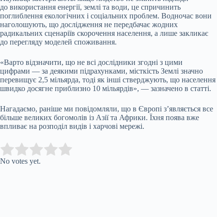
до використання енергії, землі та води, це спричинить
поглиблення екологічних і соціальних проблем. Водночас вони
наголошують, що дослідження не передбачає жодних
радикальних сценаріїв скорочення населення, а лише закликає
до перегляду моделей споживання.
«Варто відзначити, що не всі дослідники згодні з цими
цифрами — за деякими підрахунками, місткість Землі значно
перевищує 2,5 мільярда, тоді як інші стверджують, що населення
швидко досягне приблизно 10 мільярдів», — зазначено в статті.
Нагадаємо, раніше ми повідомляли, що в Європі з’являється все
більше великих богомолів із Азії та Африки. Їхня поява вже
впливає на розподіл видів і харчові мережі.
Submit Rating
Rate this item:
No votes yet.