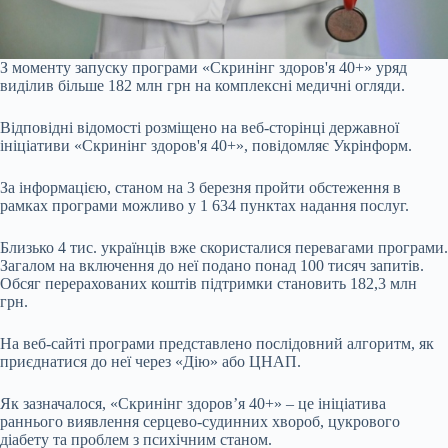
З моменту запуску програми «Скринінг здоров'я 40+» уряд
виділив більше 182 млн грн на комплексні медичні огляди.
Відповідні відомості розміщено на веб-сторінці державної
ініціативи «Скринінг здоров'я 40+», повідомляє Укрінформ.
За інформацією, станом на 3 березня пройти обстеження в
рамках програми можливо у 1 634 пунктах надання послуг.
Близько 4 тис. українців вже скористалися перевагами програми.
Загалом на включення до неї подано понад 100 тисяч запитів.
Обсяг перерахованих коштів підтримки становить 182,3 млн
грн.
На веб-сайті програми представлено послідовний алгоритм, як
приєднатися до неї через «Дію» або ЦНАП.
Як зазначалося, «Скринінг здоров’я 40+» – це ініціатива
раннього виявлення серцево-судинних хвороб, цукрового
діабету та проблем з психічним станом.