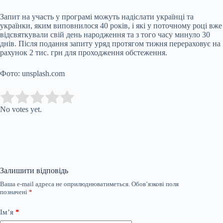
Запит на участь у програмі можуть надіслати українці та
українки, яким виповнилося 40 років, і які у поточному році вже
відсвяткували свій день народження та з того часу минуло 30
днів. Після подання запиту уряд протягом тижня перераховує на
рахунок 2 тис. грн для проходження обстеження.
Фото: unsplash.com
Submit Rating
Rate this item:
No votes yet.
Залишити відповідь
Ваша e-mail адреса не оприлюднюватиметься.
Обов’язкові поля
позначені
*
Ім’я
*