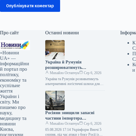
Опублікувати коментар
Про сайт
Останні новини
Інформ
К
С
«Новини
П
UA» —
С
Україна й Румунія
інформаційни
К
розширюватимуть
й портал про
и
альтернативні шляхи
Михайло Остапчук
Сер 6, 2026
політику,
поставок для експорту
Україна та Румунія розвиватимуть
економіку та
сільськогосподарської
альтернативні логістичні шляхи для
суспільне
експорту сільськогосподарської
продукції
життя
продукції 05.08.2026 16:14 Укрінформ
України і
Україна та Румунія працюють над
світу. Ми
розширенням…
пишемо про
науку,
Росіяни знищили запасні
медицину та
частини імпортера
новини
автомобілів двох брендів
Михайло Остапчук
Сер 6, 2026
Києва,
05.08.2026 17:14 Укрінформ Вночі 5
поєднуючи
серпня, під час атаки з боку Росії із