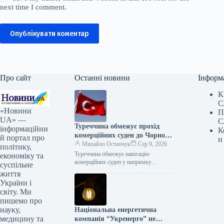
next time I comment.
Опублікувати коментар
Про сайт
Останні новини
Інформ
К
С
«Новини
П
UA» —
С
Туреччина обмежує прохід
інформаційни
К
комерційних суден до Чорного
й портал про
и
моря
Михайло Остапчук
Сер 9, 2026
політику,
Туреччина обмежує навігацію
економіку та
комерційних суден у напрямку
суспільне
Чорного моря – Bloomberg 08.08.2026
життя
16:33 Укрінформ Туреччина накладає
України і
обмеження на пересування
світу. Ми
комерційних…
пишемо про
науку,
Національна енергетична
медицину та
компанія “Укренерго” не