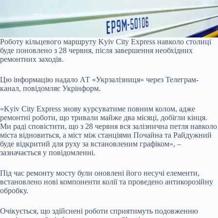
Роботу кільцевого маршруту Kyiv City Express навколо столиці
буде поновлено з 28 червня, після завершення необхідних
ремонтних заходів.
Цю інформацію надало АТ «Укрзалізниця» через Телеграм-
канал, повідомляє Укрінформ.
«Kyiv City Express знову курсуватиме повним колом, адже
ремонтні роботи, що тривали майже два місяці, добігли кінця.
Ми раді сповістити, що з 28 червня вся залізнична петля навколо
міста відновиться, а міст між станціями Почайна та Райдужний
буде відкритий для руху за встановленим графіком», –
зазначається у повідомленні.
Під час ремонту мосту були оновлені його несучі елементи,
встановлено нові компоненти колії та проведено антикорозійну
обробку.
Очікується, що здійснені роботи сприятимуть подовженню