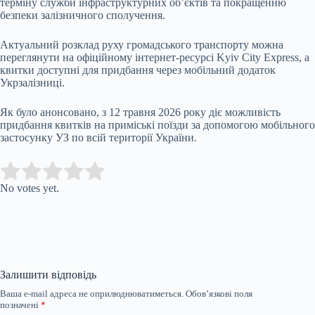
терміну служби інфраструктурних об’єктів та покращенню
безпеки залізничного сполучення.
Актуальний розклад руху громадського транспорту можна
переглянути на офіційному інтернет-ресурсі Kyiv City Express, а
квитки доступні для придбання через мобільний додаток
Укрзалізниці.
Як було анонсовано, з 12 травня 2026 року діє можливість
придбання квитків на приміські поїзди за допомогою мобільного
застосунку УЗ по всій території України.
Submit Rating
Rate this item:
No votes yet.
Залишити відповідь
Ваша e-mail адреса не оприлюднюватиметься.
Обов’язкові поля
позначені
*