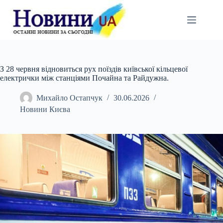
Перейти
до
вмісту
З 28 червня відновиться рух поїздів київської кільцевої
електрички між станціями Почайна та Райдужна.
Михайло Остапчук
30.06.2026
Новини Києва