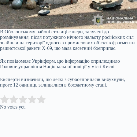
В Оболонському районі столиці сапери, залучені до
розмінування, після потужного нічного нальоту російських сил
знайшли на території одного з промислових об’єктів фрагменти
рашистської ракети Х-69, що мала касетний боєприпас.
Як повідомляє Укрінформ, цю інформацію оприлюднило
Головне управління Національної поліції у місті Києві.
Експерти визначили, що деякі з суббоєприпасів вибухнули,
проте 12 одиниць залишалися в боєздатному стані.
Submit Rating
Rate this item:
No votes yet.