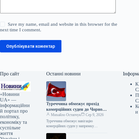
Save my name, email and website in this browser for the
next time I comment.
Опублікувати коментар
Про сайт
Останні новини
Інформ
К
С
«Новини
П
UA» —
С
Туреччина обмежує прохід
інформаційни
К
комерційних суден до Чорного
й портал про
и
моря
Михайло Остапчук
Сер 9, 2026
політику,
Туреччина обмежує навігацію
економіку та
комерційних суден у напрямку
суспільне
Чорного моря – Bloomberg 08.08.2026
життя
16:33 Укрінформ Туреччина накладає
України і