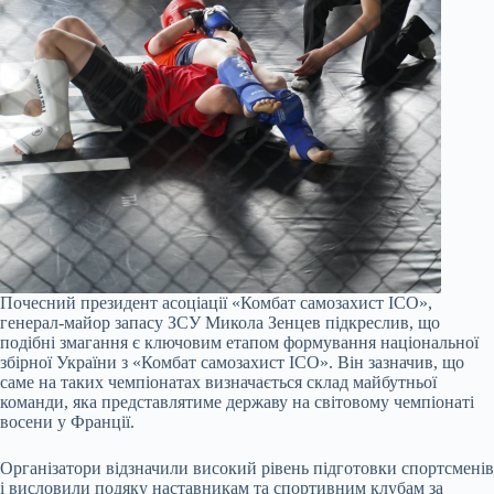
Почесний президент асоціації «Комбат самозахист ІСО»,
генерал-майор запасу ЗСУ Микола Зенцев підкреслив, що
подібні змагання є ключовим етапом формування національної
збірної України з «Комбат самозахист ICO». Він зазначив, що
саме на таких чемпіонатах визначається склад майбутньої
команди, яка представлятиме державу на світовому чемпіонаті
восени у Франції.
Організатори відзначили високий рівень підготовки спортсменів
і висловили подяку наставникам та спортивним клубам за