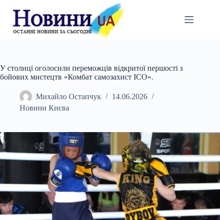
Перейти
до
вмісту
У столиці оголосили переможців відкритої першості з
бойових мистецтв «Комбат самозахист ІСО».
Михайло Остапчук
14.06.2026
Новини Києва