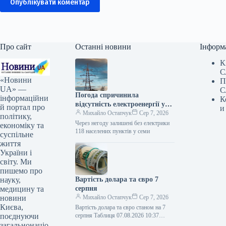
Опублікувати коментар
Про сайт
Останні новини
Інформ
К
С
«Новини
П
UA» —
С
Погода спричинила
інформаційни
К
відсутність електроенергії у
й портал про
и
118 населених пунктах шести
Михайло Остапчук
Сер 7, 2026
політику,
областей.
Через негоду залишені без електрики
економіку та
118 населених пунктів у семи
суспільне
життя
України і
світу. Ми
пишемо про
науку,
Вартість долара та євро 7
медицину та
серпня
новини
Михайло Остапчук
Сер 7, 2026
Києва,
Вартість долара та євро станом на 7
поєднуючи
серпня Таблиця 07.08.2026 10:37
Укрінформ Долар офіційно став
загальнонаціо