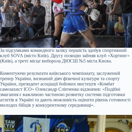
За підсумками командного заліку першість здобув спортивний
клуб SOVA (місто Київ). Другу позицію зайняв клуб «Хортинг»
(Київ), а третє місце виборола ДЮСШ №5 міста Києва.
Коментуючи результати київського чемпіонату, заслужений
тренер України, визнаний діяч фізичної культури та спорту
України, президент асоціації бойових мистецтв «Комбат
самозахист ICO» Олександр Сліпченко відзначив: «Подібні
змагання є важливою частиною розвитку системи підготовки
атлетів в Україні та дають можливість оцінити рівень готовності
молодих бійців у конкурентному середовищі».