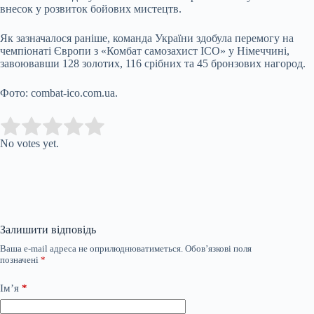
внесок у розвиток бойових мистецтв.
Як зазначалося раніше, команда України здобула перемогу на
чемпіонаті Європи з «Комбат самозахист ІСО» у Німеччині,
завоювавши 128 золотих, 116 срібних та 45 бронзових нагород.
Фото: combat-ico.com.ua.
Submit Rating
Rate this item:
No votes yet.
Залишити відповідь
Ваша e-mail адреса не оприлюднюватиметься.
Обов’язкові поля
позначені
*
Ім’я
*