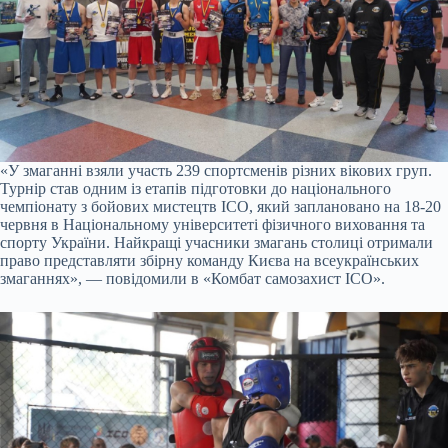
«У змаганні взяли участь 239 спортсменів різних вікових груп.
Турнір став одним із етапів підготовки до національного
чемпіонату з бойових мистецтв ІСО, який заплановано на 18-20
червня в Національному університеті фізичного виховання та
спорту України. Найкращі учасники змагань столиці отримали
право представляти збірну команду Києва на всеукраїнських
змаганнях», — повідомили в «Комбат самозахист ІСО».