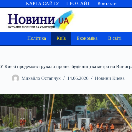
Перейти
КАРТА САЙТУ
ПРО САЙТ
Контакти
до
вмісту
Політика
Київ
Економіка
В світі
У Києві продемонстрували процес будівництва метро на Виногр
Михайло Остапчук
14.06.2026
Новини Києва