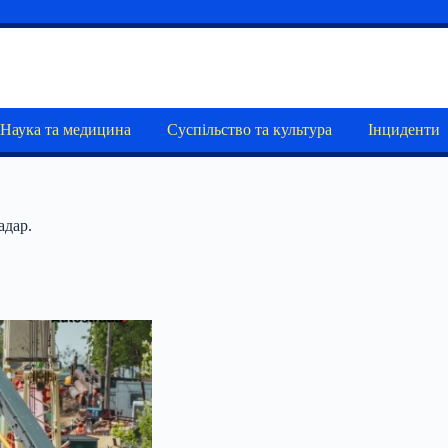
Наука та медицина
Суспільство та культура
Інциденти
адар.