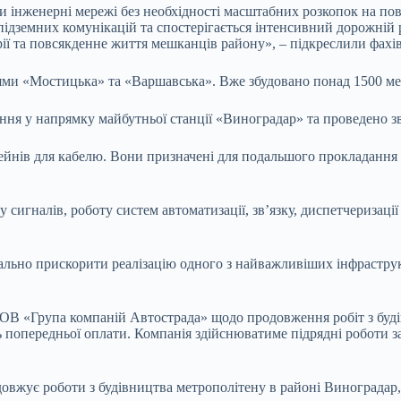
и інженерні мережі без необхідності масштабних розкопок на по
ідземних комунікацій та спостерігається інтенсивний дорожній р
ії та повсякденне життя мешканців району», – підкреслили фахівц
ціями «Мостицька» та «Варшавська». Вже збудовано понад 1500 ме
ня у напрямку майбутньої станції «Виноградар» та проведено зв
нів для кабелю. Вони призначені для подальшого прокладання с
 сигналів, роботу систем автоматизації, зв’язку, диспетчеризаці
мально прискорити реалізацію одного з найважливіших інфраструк
ТОВ «Група компаній Автострада» щодо продовження робіт з буді
попередньої оплати. Компанія здійснюватиме підрядні роботи за
овжує роботи з будівництва метрополітену в районі Виноградар