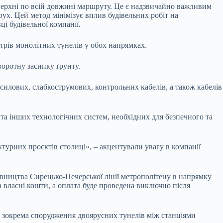
верхні по всій довжині маршруту. Це є надзвичайно важливим
ух. Цей метод мінімізує вплив будівельних робіт на
і будівельної компанії.
трів монолітних тунелів у обох напрямках.
оротну засипку ґрунту.
илових, слабкострумових, контрольних кабелів, а також кабелів
ї та інших технологічних систем, необхідних для безпечного та
турних проєктів столиці», – акцентували увагу в компанії
вництва Сирецько-Печерської лінії метрополітену в напрямку
 власні кошти, а оплата буде проведена виключно після
, зокрема спорудження двоярусних тунелів між станціями