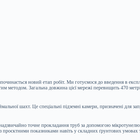
починається новий етап робіт. Ми готуємося до введення в експ
итим методом. Загальна довжина цієї мережі перевищить 470 метр
мальної шахт. Це спеціальні підземні камери, призначені для з
 надзвичайно точне прокладання труб за допомогою мікротунел
 з проєктними показниками навіть у складних ґрунтових умовах 