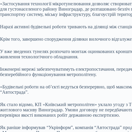
«Застосування технології мікротунелювання дозволяє створюват
для густонаселеного району Виноградар, де розташовано безліч п
транспортну систему, міську інфраструктуру, благоустрій територ
Наразі активні будівельні роботи тривають на ділянці між стан
Крім того, завершено спорудження ділянки вилочного відгалужен
У вже зведених тунелях розпочато монтаж оцинкованих кронштей
живлення технологічного обладнання.
Інженерні мережі забезпечуватимуть електропостачання, передачу
безперебійного функціонування метрополітену.
«Будівельні роботи на об’єкті ведуться безперервно, щоб макси
“Автострада”.
Як стало відомо, КП «Київський метрополітен» уклало угоду з 
житлового масиву Виноградар. Умови договору не передбачають 
перевірки якості виконаних робіт державною експертизою.
Як раніше інформував “Укрінформ”, компанія “Автострада” прод