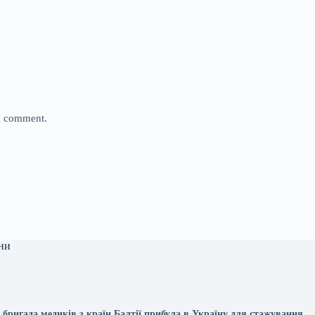
 I comment.
ни
бригада медиків з країн Балтії прибула в Україну для стажування.