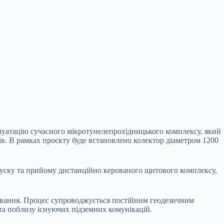
луатацію сучасного мікротунелепрохідницького комплексу, який
ів. В рамках проєкту буде встановлено колектор діаметром 1200
апуску та прийому дистанційно керованого щитового комплексу,
ювання. Процес супроводжується постійним геодезичним
та поблизу існуючих підземних комунікацій.