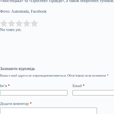
«Мостицька» та «Проспект Правди», а також оборотних тупиків
Фото: Autostrada, Facebook
Submit Rating
Rate this item:
No votes yet.
Залишити відповідь
Ваша e-mail адреса не оприлюднюватиметься.
Обов’язкові поля позначені
*
Ім’я
*
Email
*
Додати коментар
*