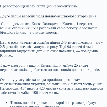
Правоохоронці наразі ситуацію не коментують.
Друге перше вересня після повномасштабного вторгнення
Як повідомив мер Києва Володимир Кличко, 1 вересня,
всі 420 столичних шкіл розпочали свою роботу. Абсолютна
більшість із них – в очному форматі.
Цього року навчатися офлайн пішли 240 тисяч школярів – це у
2,5 рази більше, ніж минулого року. Тоді 94 тисячі батьків
вирішили відправити дітей на очне навчання, — повідомив
Кличко.
Також цьогоріч у школи Києва пішли майже 25 тисяч
першокласників, що близько до показників довоєнних років.
Основну увагу міська влада приділила ремонтам
та облаштуванням укриттів, збільшенню кількості місць у них.
На сьогодні 417 шкіл із 420 мають укриття, у яких нам вдалось
забезпечити майже 190 тисяч місць.
Школи, дитячі садочки та лікарні тепер завжди будуть
з електроенергією — Федоров