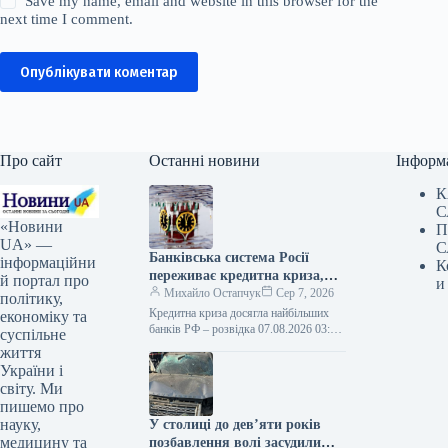
Save my name, email and website in this browser for the
next time I comment.
Опублікувати коментар
Про сайт
Останні новини
Інформ
К
С
«Новини
П
UA» —
С
Банківська система Росії
інформаційни
К
переживає кредитна криза,
й портал про
и
що торкнулася провідних
Михайло Остапчук
Сер 7, 2026
політику,
фінансових установ.
Кредитна криза досягла найбільших
економіку та
банків РФ – розвідка 07.08.2026 03:10
суспільне
Укрінформ Найбільший банк РФ,
життя
«Сбер», у фінансовій звітності за
України і
перше…
світу. Ми
пишемо про
науку,
У столиці до дев’яти років
медицину та
позбавлення волі засудили