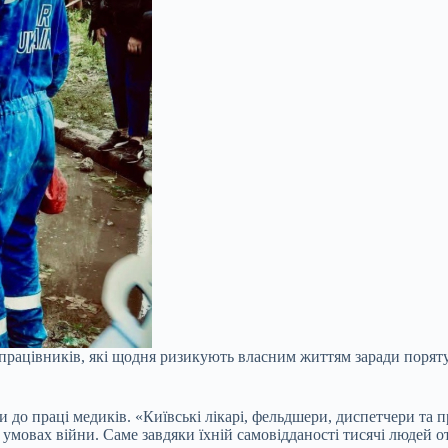
працівників, які щодня ризикують власним життям заради порятун
ги до праці медиків. «Київські лікарі, фельдшери, диспетчери т
умовах війни. Саме завдяки їхній самовідданості тисячі людей о