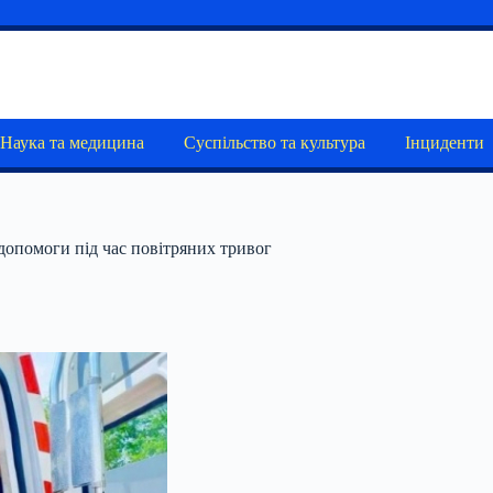
Наука та медицина
Суспільство та культура
Інциденти
 допомоги під час повітряних тривог