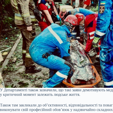
У Департаменті також зазначили, що такі заяви демотивують мед
у критичний момент залежить людське життя.
Також там закликали до об’єктивності, відповідальності та пова
виконувати свій професійний обов’язок у надзвичайно складних 