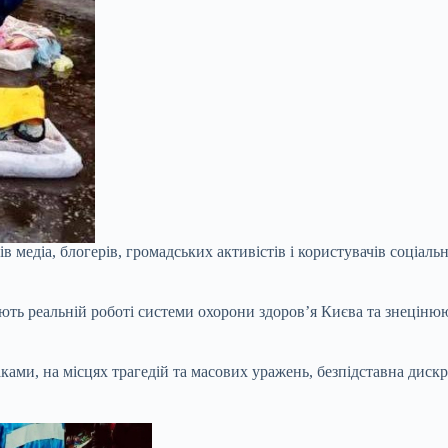
медіа, блогерів, громадських активістів і користувачів соціаль
ають реальній роботі системи охорони здоров’я Києва та знеціню
ами, на місцях трагедій та масових уражень, безпідставна дискре