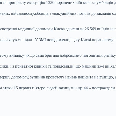
 та прицільну евакуацію 1320 поранених військовослужбовців до 
них військовослужбовців з евакуаційних потягів до закладів охо
ди екстреної медичної допомоги Києва здійснили 26 569 виїздів і
спалахнув скандал. У ЗМІ повідомляли, що у Києві пораненому 
тому випадку, якщо сама бригада добровільно погодиться ризику
дики, і з приватної клініки та повідомили, що машини вже виїха
шу допомогу, зупинив кровотечу і вивів пацієнта на вулицю, де 
ї атаки 15 червня п’ятеро людей загинули і ще 44 – постраждали.