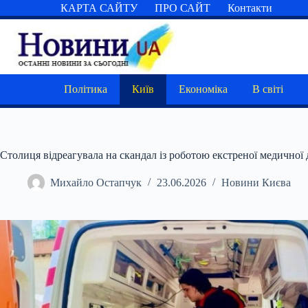
Перейти
КАРТА САЙТУ
ПРО САЙТ
Контакти
до
вмісту
Політика
Київ
Економіка
В світі
Столиця відреагувала на скандал із роботою екстреної медичної
Михайло Остапчук
23.06.2026
Новини Києва