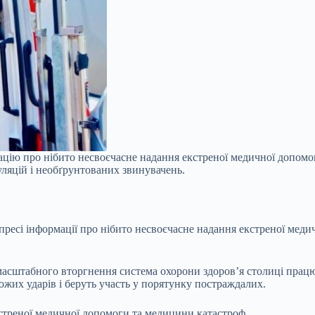
ацію про нібито несвоєчасне надання екстреної медичної допомог
уляцій і необґрунтованих звинувачень.
ресі інформації про нібито несвоєчасне надання екстреної меди
масштабного вторгнення система охорони здоров’я столиці працю
жих ударів і беруть участь у порятунку постраждалих.
кстреної медичної допомоги та медицини катастроф.