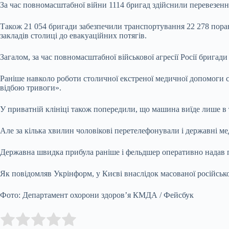
За час повномасштабної війни 1114 бригад здійснили перевезення
Також 21 054 бригади забезпечили транспортування 22 278 поране
закладів столиці до евакуаційних потягів.
Загалом, за час повномасштабної військової агресії Росії брига
Раніше навколо роботи столичної екстреної медичної допомоги 
відбою тривоги».
У приватній клініці також попередили, що машина виїде лише в 
Але за кілька хвилин чоловікові перетелефонували і державні ме
Державна швидка прибула раніше і фельдшер оперативно надав пер
Як повідомляв Укрінформ, у Києві внаслідок масованої російсько
Фото: Департамент охорони здоров’я КМДА / Фейсбук
Submit Rating
Rate this item: