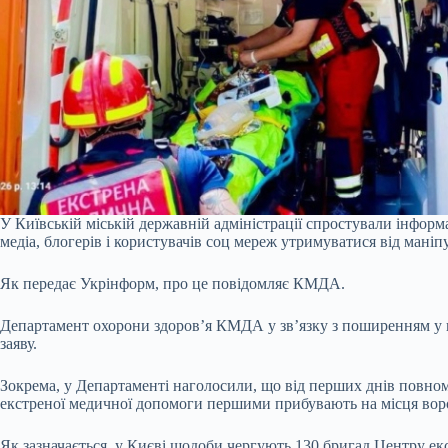
У Київській міській державній адміністрації спростували інформ
медіа, блогерів і користувачів соц мереж утримуватися від маніп
Як передає Укрінформ, про це повідомляє КМДА.
Департамент охорони здоров’я КМДА у зв’язку з поширенням у п
заяву.
Зокрема, у Департаменті наголосили, що від перших днів повно
екстреної медичної допомоги першими прибувають на місця воро
Як зазначається, у Києві щодоби чергують 130 бригад Центру е