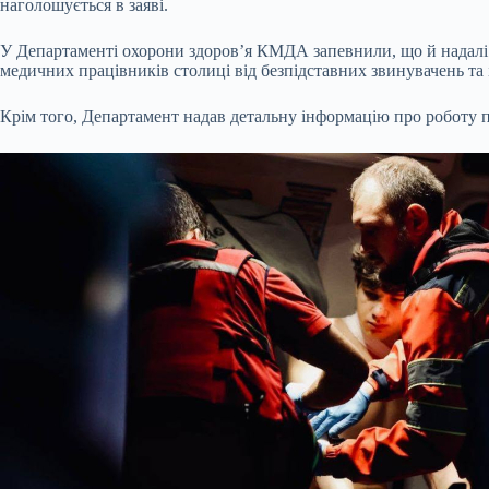
наголошується в заяві.
У Департаменті охорони здоров’я КМДА запевнили, що й надалі 
медичних працівників столиці від безпідставних звинувачень та
Крім того, Департамент надав детальну інформацію про роботу пі