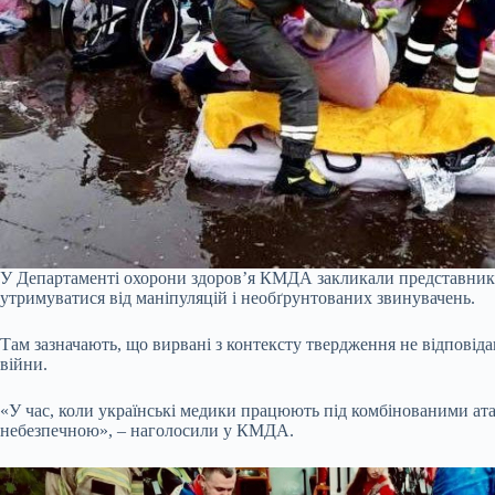
У Департаменті охорони здоров’я КМДА закликали представників 
утримуватися від маніпуляцій і необґрунтованих звинувачень.
Там зазначають, що вирвані з контексту твердження не відповід
війни.
«У час, коли українські медики працюють під комбінованими атак
небезпечною», – наголосили у КМДА.