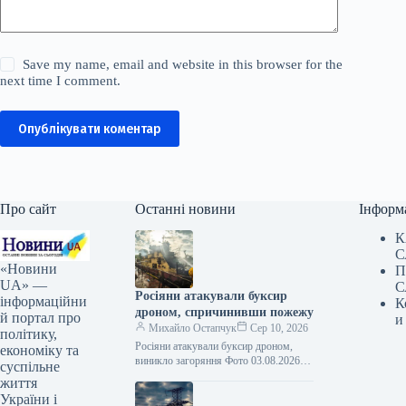
Save my name, email and website in this browser for the
next time I comment.
Опублікувати коментар
Про сайт
Останні новини
Інформ
К
С
«Новини
П
UA» —
С
Росіяни атакували буксир
інформаційни
К
дроном, спричинивши пожежу
й портал про
и
Михайло Остапчук
Сер 10, 2026
політику,
Росіяни атакували буксир дроном,
економіку та
виникло загоряння Фото 03.08.2026
суспільне
15:11 Укрінформ Російські сили
життя
вдосвіта 3 серпня атакували
України і
комерційний буксир безпілотником