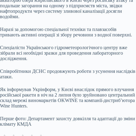
акваторію озера Кирилівського в Києві через російську атаку та
подальше загорання на одному з підприємств міста, звідки
нафтопродукти через систему зливової каналізації досягли
водойми.
Наразі за допомогою спеціальної техніки та плавзасобів
тривають активні операції зі збору речовини з водної поверхні.
Спеціалісти Українського гідрометеорологічного центру вже
зібрали всі необхідні зразки для проведення лабораторного
дослідження.
Співробітники ДСНС продовжують роботи з усунення наслідків
атаки.
Як інформував Укрінформ, у Києві внаслідок прямого влучання
російської ракети в ніч на 2 липня було зруйновано центральний
склад мережі виномаркетів OKWINE та компанії-дистриб’ютора
Wine Hunters.
Перше фото: Департамент захисту довкілля та адаптації до зміни
клімату КМДА