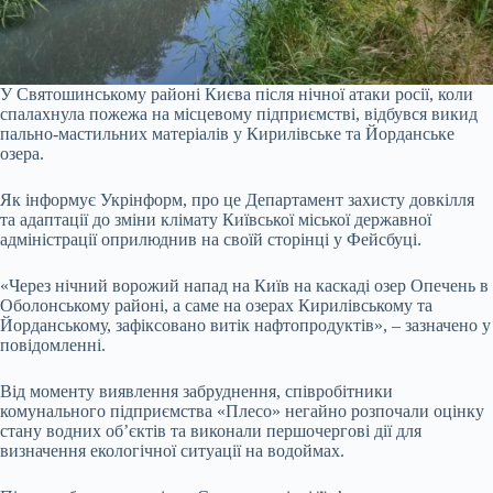
У Святошинському районі Києва після нічної атаки росії, коли
спалахнула пожежа на місцевому підприємстві, відбувся викид
пально-мастильних матеріалів у Кирилівське та Йорданське
озера.
Як інформує Укрінформ, про це Департамент захисту довкілля
та адаптації до зміни клімату Київської міської державної
адміністрації оприлюднив на своїй сторінці у Фейсбуці.
«Через нічний ворожий напад на Київ на каскаді озер Опечень в
Оболонському районі, а саме на озерах Кирилівському та
Йорданському, зафіксовано витік нафтопродуктів», – зазначено у
повідомленні.
Від моменту виявлення забруднення, співробітники
комунального підприємства «Плесо» негайно розпочали оцінку
стану водних об’єктів та виконали першочергові дії для
визначення екологічної ситуації на водоймах.