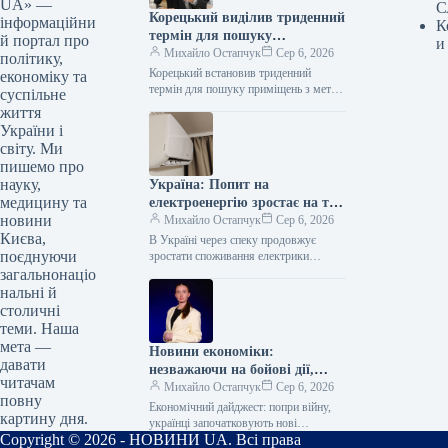
UA» —
С
Корецький виділив триденний
інформаційни
К
термін для пошуку
й портал про
и
приміщень, де можна буде
Михайло Остапчук
Сер 6, 2026
політику,
розосередити складські
Корецький встановив триденний
економіку та
потужності.
термін для пошуку приміщень з метою
суспільне
розосередження складських
життя
потужностей Відео 06.08.2026 10:40
України і
Укрінформ Прем’єр-міністр Сергій
світу. Ми
Корецький провів…
пишемо про
науку,
Україна: Попит на
медицину та
електроенергію зростає на тлі
новини
спеки
Михайло Остапчук
Сер 6, 2026
Києва,
В Україні через спеку продовжує
поєднуючи
зростати споживання електрики
06.08.2026 10:45 Укрінформ Станом
загальнонаціо
на ранок 6 серпня споживання
нальні й
електроенергії перевищує показник…
столичні
теми. Наша
мета —
Новини економіки:
давати
незважаючи на бойові дії,
читачам
громадяни України
Михайло Остапчук
Сер 6, 2026
повну
започатковують нові
Економічний дайджест: попри війну,
картину дня.
підприємства та інвестують в
українці започатковують нові
Copyright © 2026 - НОВИНИ UA. Всі права
підприємства та інвестують в ОВДП
облігації внутрішньої