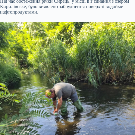
Під час обстеження річки Сирець, у місці її з’єднання з озером
Кирилівське, було виявлено забруднення поверхні водойми
нафтопродуктами.