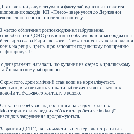
Для належної документування факту забруднення та вжиття
відповідних заходів, КП «Плесо» звернулося до Державної
екологічної інспекції столичного округу.
З метою обмеження розповсюдження забруднення,
співробітники ДСНС розмістили сорбуючі бонові загородження
біля гирла озера Кирилівського. Також планується встановлення
бонів на річці Сирець, щоб запобігти подальшому поширенню
нафтопродуктів.
У департаменті нагадали, що купання на озерах Кирилівському
та Йорданському заборонено.
Окрім того, доки хімічний стан води не нормалізується,
мешканців закликають уникати наближення до зазначених
водойм та будь-якого контакту з водою.
Ситуація перебуває під постійним наглядом фахівців.
Моніторинг стану водних об’єктів та роботи з ліквідації
наслідків забруднення продовжуються.
За даними ДСНС, пально-мастильні матеріали потрапили в