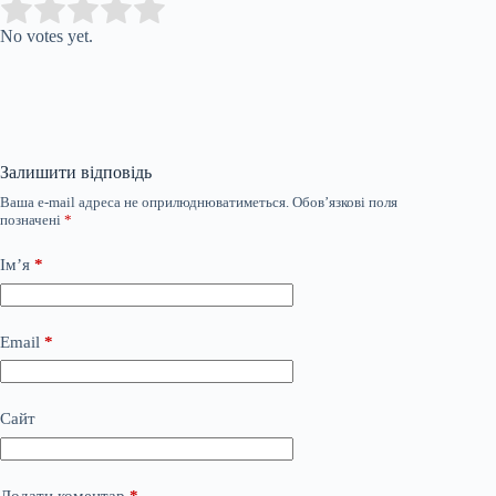
Submit Rating
Rate this item:
No votes yet.
Залишити відповідь
Ваша e-mail адреса не оприлюднюватиметься.
Обов’язкові поля
позначені
*
Ім’я
*
Email
*
Сайт
Додати коментар
*