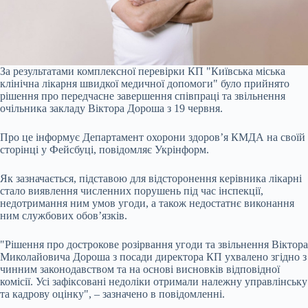
За результатами комплексної перевірки КП "Київська міська
клінічна лікарня швидкої медичної допомоги" було прийнято
рішення про передчасне завершення співпраці та звільнення
очільника закладу Віктора Дороша з 19 червня.
Про це інформує Департамент охорони здоров’я КМДА на своїй
сторінці у Фейсбуці, повідомляє Укрінформ.
Як зазначається, підставою для відсторонення керівника лікарні
стало виявлення численних порушень під час інспекції,
недотримання ним умов угоди, а також недостатнє виконання
ним службових обов’язків.
"Рішення про дострокове розірвання угоди та звільнення Віктора
Миколайовича Дороша з посади директора КП ухвалено згідно з
чинним законодавством та на основі висновків відповідної
комісії. Усі зафіксовані недоліки отримали належну управлінську
та кадрову оцінку", – зазначено в повідомленні.