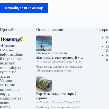
Опублікувати коментар
Про сайт
Останні новини
Інформ
К
С
«Новини
П
UA» —
С
Погода спричинила
інформаційни
К
відсутність електроенергії у
й портал про
и
118 населених пунктах шести
Михайло Остапчук
Сер 7, 2026
політику,
областей.
Через негоду залишені без електрики
економіку та
118 населених пунктів у семи
суспільне
життя
України і
світу. Ми
пишемо про
науку,
Вартість долара та євро 7
медицину та
серпня
новини
Михайло Остапчук
Сер 7, 2026
Києва,
Вартість долара та євро станом на 7