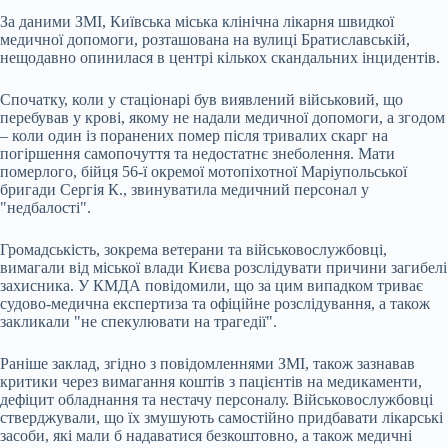
За даними ЗМІ, Київська міська клінічна лікарня швидкої
медичної допомоги, розташована на вулиці Братиславській,
нещодавно опинилася в центрі кількох скандальних інцидентів.
Спочатку, коли у стаціонарі був виявлений військовий, що
перебував у крові, якому не надали медичної допомоги, а згодом
– коли один із поранених помер після тривалих скарг на
погіршення самопочуття та недостатнє знеболення. Мати
померлого, бійця 56-ї окремої мотопіхотної Маріупольської
бригади Сергія К., звинуватила медичний персонал у
"недбалості".
Громадськість, зокрема ветерани та військовослужбовці,
вимагали від міської влади Києва розслідувати причини загибелі
захисника. У КМДА повідомили, що за цим випадком триває
судово-медична експертиза та офіційне розслідування, а також
закликали "не спекулювати на трагедії".
Раніше заклад, згідно з повідомленнями ЗМІ, також зазнавав
критики через вимагання коштів з пацієнтів на медикаменти,
дефіцит обладнання та нестачу персоналу. Військовослужбовці
стверджували, що їх змушують самостійно придбавати лікарські
засоби, які мали б надаватися безкоштовно, а також медичні