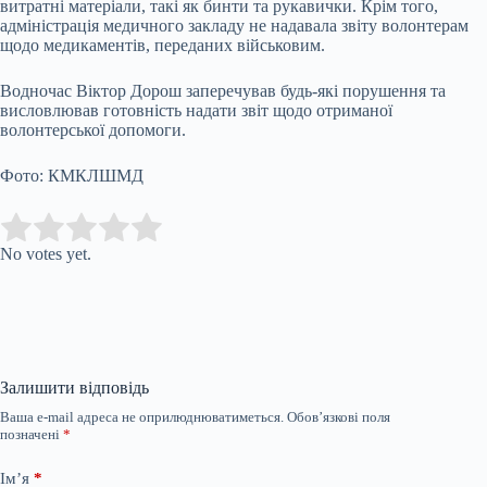
витратні матеріали, такі як бинти та рукавички. Крім того,
адміністрація медичного закладу не надавала звіту волонтерам
щодо медикаментів, переданих військовим.
Водночас Віктор Дорош заперечував будь-які порушення та
висловлював готовність надати звіт щодо отриманої
волонтерської допомоги.
Фото: КМКЛШМД
Submit Rating
Rate this item:
No votes yet.
Залишити відповідь
Ваша e-mail адреса не оприлюднюватиметься.
Обов’язкові поля
позначені
*
Ім’я
*