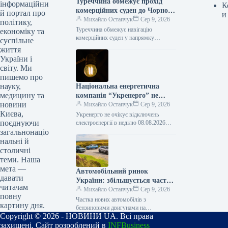
Туреччина обмежує прохід
інформаційни
К
комерційних суден до Чорного
й портал про
и
моря
Михайло Остапчук
Сер 9, 2026
політику,
Туреччина обмежує навігацію
економіку та
комерційних суден у напрямку
суспільне
Чорного моря – Bloomberg 08.08.2026
життя
16:33 Укрінформ Туреччина накладає
України і
обмеження на пересування
світу. Ми
комерційних…
пишемо про
науку,
Національна енергетична
медицину та
компанія “Укренерго” не
новини
очікує відключень
Михайло Остапчук
Сер 9, 2026
Києва,
електроенергії в неділю.
Укренерго не очікує відключень
поєднуючи
електроенергії в неділю 08.08.2026
18:45 Укрінформ В Україні в неділю, 9
загальнонаціо
серпня, не передбачається обмеження
нальні й
використання…
столичні
теми. Наша
мета —
Автомобільний ринок
давати
України: збільшується частка
читачам
нових автомобілів з
Михайло Остапчук
Сер 9, 2026
повну
бензиновими двигунами –
Частка нових автомобілів з
картину дня.
Укравтопром
бензиновими двигунами на
Copyright © 2026 - НОВИНИ UA. Всі права
українському ринку демонструє
зростання – Укравтопром 08.08.2026
захищені. Сайт розроблений в
INFBusiness