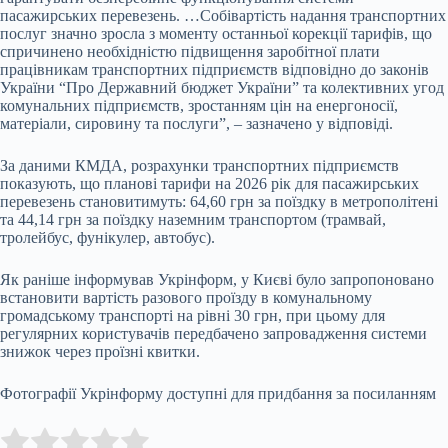
пасажирських перевезень. …Собівартість надання транспортних
послуг значно зросла з моменту останньої корекції тарифів, що
спричинено необхідністю підвищення заробітної плати
працівникам транспортних підприємств відповідно до законів
України “Про Державний бюджет України” та колективних угод
комунальних підприємств, зростанням цін на енергоносії,
матеріали, сировину та послуги”, – зазначено у відповіді.
За даними КМДА, розрахунки транспортних підприємств
показують, що планові тарифи на 2026 рік для пасажирських
перевезень становитимуть: 64,60 грн за поїздку в метрополітені
та 44,14 грн за поїздку наземним транспортом (трамвай,
тролейбус, фунікулер, автобус).
Як раніше інформував Укрінформ, у Києві було запропоновано
встановити вартість разового проїзду в комунальному
громадському транспорті на рівні 30 грн, при цьому для
регулярних користувачів передбачено запровадження системи
знижок через проїзні квитки.
Фотографії Укрінформу доступні для придбання за посиланням
Submit Rating
Rate this item: