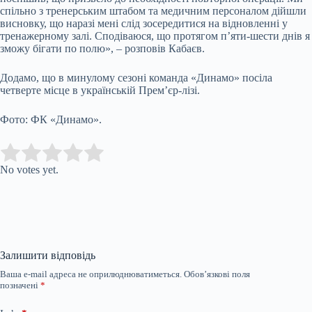
спільно з тренерським штабом та медичним персоналом дійшли
висновку, що наразі мені слід зосередитися на відновленні у
тренажерному залі. Сподіваюся, що протягом п’яти-шести днів я
зможу бігати по полю», – розповів Кабаєв.
Додамо, що в минулому сезоні команда «Динамо» посіла
четверте місце в українській Прем’єр-лізі.
Фото: ФК «Динамо».
Submit Rating
Rate this item:
No votes yet.
Залишити відповідь
Ваша e-mail адреса не оприлюднюватиметься.
Обов’язкові поля
позначені
*