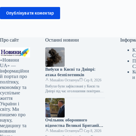
Опублікувати коментар
Про сайт
Останні новини
Інформ
К
С
«Новини
П
UA» —
С
Вибухи в Києві та Дніпрі:
інформаційни
К
атака безпілотників
й портал про
и
Михайло Остапчук
Сер 8, 2026
політику,
Вибухи були зафіксовані у Києві та
економіку та
Дніпрі під час оголошення повітряної
суспільне
тривоги. Цю інформацію
життя
підтверджують представники ЗМІ, які
України і
працюють на…
світу. Ми
пишемо про
науку,
Очільник оборонного
медицину та
відомства Великої Британії
новини
Грант Шеппс побував у Києві,
Михайло Остапчук
Сер 8, 2026