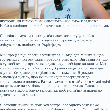
Футбольний півзахисник київського «Динамо» Владислав
Кабаєв поділився подробицями свого відновлення після травми.
Як поінформувала пресслужба київського клубу, хавбек
зазначив, що процес його одужання триває довше, ніж
очікувалося, повідомляє Укрінформ.
Мій процес відновлення затягнувся. Я відвідав Мюнхен, щоб
зустрітися з лікарем, який проводив операцію. Він зазначив, що
в суглобі все ще присутня рідина, яку необхідно видалити. Мені
зробили необхідні ін’єкції та підібрали спеціальні устілки для
взуття, аби краще розподіляти навантаження. Я докладаю
максимум зусиль, щоб якнайшвидше повернутися до
тренувального процесу. Разом з командою я займаюся у залі двічі
на день, але на футбольне поле поки не виступав. Також я
активно використовую велосипед, щоб мої м’язи звикали до
фізичних навантажень.
Я готовий вийти на поле хоч завтра, але одного разу я вже
поспішив, що призвело до необхідності повторної операції. Ми