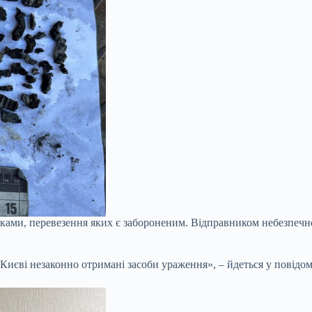
олками, перевезення яких є забороненим. Відправником небезпечн
иєві незаконно отримані засоби ураження», – йдеться у повідом