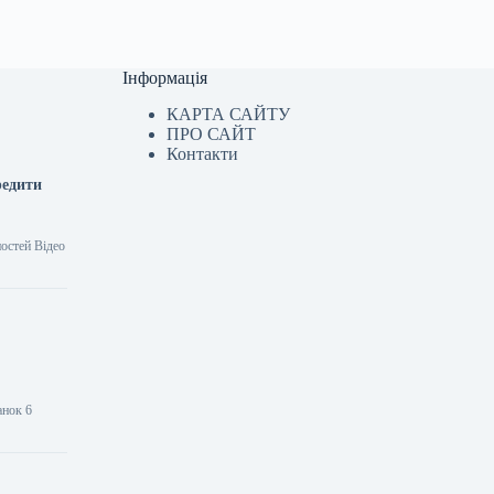
Інформація
КАРТА САЙТУ
ПРО САЙТ
Контакти
редити
остей Відео
анок 6