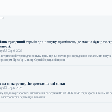
ни
ілив триденний термін для пошуку приміщень, де можна буде розосе
жності.
чук
Сер 6, 2026
ив триденний термін для пошуку приміщень з метою розосередження складських потужн
Укрінформ Прем’єр-міністр Сергій Корецький провів…
 на електроенергію зростає на тлі спеки
чук
Сер 6, 2026
пеку продовжує зростати споживання електрики 06.08.2026 10:45 Укрінформ Станом на р
 електроенергії перевищує показник…