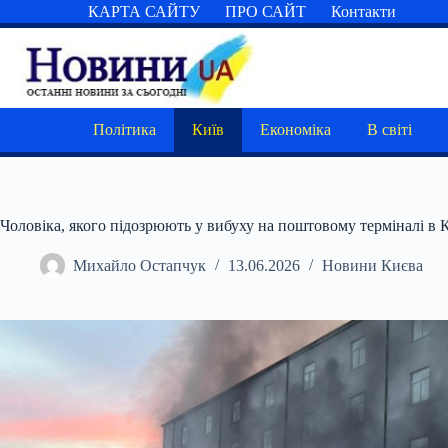
Перейти
КАРТА САЙТУ
ПРО САЙТ
Контакти
до
вмісту
Політика
Київ
Економіка
В світі
Чоловіка, якого підозрюють у вибуху на поштовому терміналі в 
Михайло Остапчук
13.06.2026
Новини Києва