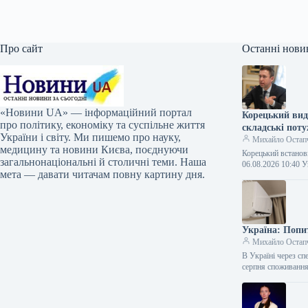
Про сайт
Останні нови
«Новини UA» — інформаційний портал
Корецький вид
про політику, економіку та суспільне життя
складські поту
України і світу. Ми пишемо про науку,
Михайло Остап
медицину та новини Києва, поєднуючи
Корецький встанов
загальнонаціональні й столичні теми. Наша
06.08.2026 10:40 
мета — давати читачам повну картину дня.
Україна: Попит
Михайло Остап
В Україні через с
серпня споживання