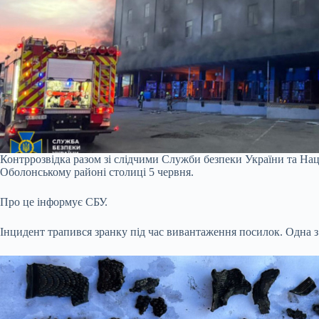
Контррозвідка разом зі слідчими Служби безпеки України та Нац
Оболонському районі столиці 5 червня.
Про це інформує СБУ.
Інцидент трапився зранку під час вивантаження посилок. Одна з