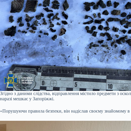
Згідно з даними слідства, відправлення містило предмети з оск
наразі мешкає у Запоріжжі.
«Порушуючи правила безпеки, він надіслав своєму знайомому в К