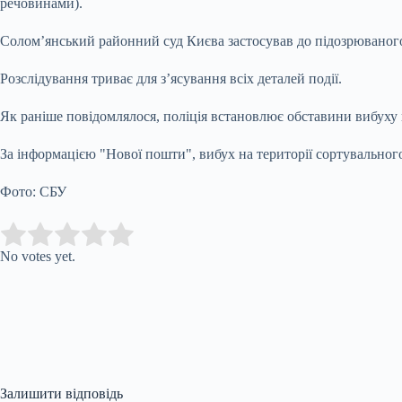
речовинами).
Солом’янський районний суд Києва застосував до підозрюваного 
Розслідування триває для з’ясування всіх деталей події.
Як раніше повідомлялося, поліція встановлює обставини вибуху 
За інформацією "Нової пошти", вибух на території сортувального
Фото: СБУ
Submit Rating
Rate this item:
No votes yet.
Залишити відповідь