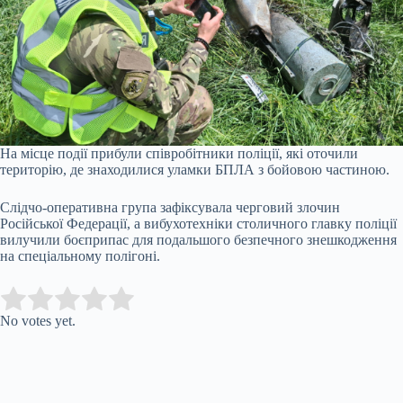
На місце події прибули співробітники поліції, які оточили
територію, де знаходилися уламки БПЛА з бойовою частиною.
Слідчо-оперативна група зафіксувала черговий злочин
Російської Федерації, а вибухотехніки столичного главку поліції
вилучили боєприпас для подальшого безпечного знешкодження
на спеціальному полігоні.
Submit Rating
Rate this item:
No votes yet.