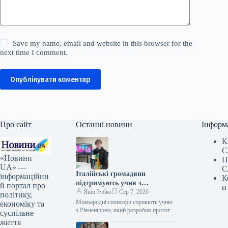
Save my name, email and website in this browser for the
next time I comment.
Опублікувати коментар
Про сайт
Останні новини
Інформ
К
С
«Новини
П
UA» —
С
Італійські громадяни
інформаційни
К
підтримують учня з
й портал про
и
Рівненщини, автора
Яків Зубко
Сер 7, 2026
політику,
пристрою для реабілітації, у
Міжнародні спонсори сприяють учню
економіку та
вдосконаленні його винаходу
з Рівненщини, який розробив прототип
суспільне
реабілітаційного тренажера, що не
життя
потребує кваліфікованого персоналу, у