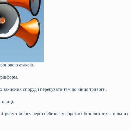
 дроновою атакою.
крінформ.
 захисних споруд і перебувати там до кінця тривоги.
толиці.
вітряну тривогу через небезпеку ворожих безпілотних літальних а