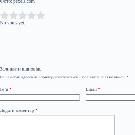
Фото: pexels.com
Submit Rating
Rate this item:
No votes yet.
Залишити відповідь
Ваша e-mail адреса не оприлюднюватиметься.
Обов’язкові поля позначені
*
Ім’я
*
Email
*
Додати коментар
*