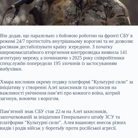
Він додав, що паралельно з бойовою роботою на фронті СБУ в
режимі 24/7 протистоїть внутрішньому ворогові та не дозволяє
росіянам дестабілізувати країну зсередини. З початку
широкомасштабного вторгнення контррозвідка виявила 141
агентурну мережу, а починаючи з 2025 року співробітники
спецслужби попередили 195 злочинів із застосуванням
вибухівки.
Хмара висловив окрему подяку платформі "Культурні сили" за
ініціативу у створенні Алеї захисників та наголосив на
важливості увічнення пам’яті про кожного воїна, котрий
загинув, воюючи з ворогом.
Пам’ятний знак СБУ став 22-м на Алеї захисників,
започаткованій за ініціативи Генерального штабу ЗСУ та
платформи "Культурні сили". Алея вшановує внесок різних
видів і родів військ у боротьбу проти російської агресії.