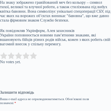
На знаку зображено гравійований меч без кольору – символ
тихої, великої та влучної роботи, а також стилізована під вибух
квітка бавовни. Вона символізує унікальні спецоперації СБУ, під
час яких на ворожих об’єктах виникає "бавовна", що вже давно
стала фірмовим знаком Служби безпеки.
Як повідомляв Укрінформ, Алея захисників
України поповнюється новими пам’ятними знаками, які
вшановують бійців різних родів військ, кожен з яких робить свій
вагомий внесок у спільну перемогу.
Submit Rating
Rate this item:
No votes yet.
Залишити відповідь
Ваша e-mail адреса не оприлюднюватиметься.
Обов’язкові поля
позначені
*