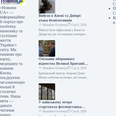
С
«Новини
П
UA» —
С
Вибухи в Києві та Дніпрі:
інформаційни
К
атака безпілотників
й портал про
и
Михайло Остапчук
Сер 8, 2026
політику,
Вибухи були зафіксовані у Києві та
економіку та
Дніпрі під час оголошення повітряної
суспільне
тривоги. Цю інформацію
життя
підтверджують представники ЗМІ, які
України і
працюють на…
світу. Ми
пишемо про
науку,
Очільник оборонного
медицину та
відомства Великої Британії
новини
Грант Шеппс побував у Києві,
Михайло Остапчук
Сер 8, 2026
Києва,
оглядаючи наслідки
Британський міністр оборони Грант
поєднуючи
російських атак.
Шаппс побував на місцях, які зазнали
російських атак у Києві. За
загальнонаціо
інформацією Укрінформу, це стало
нальні й
відомо…
столичні
теми. Наша
мета —
У київському метро
давати
стартувала фотовиставка
читачам
«Обличчя піхоти»
Михайло Остапчук
Сер 8, 2026
повну