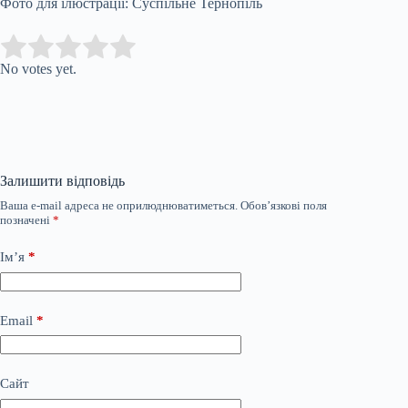
Фото для ілюстрації: Суспільне Тернопіль
Submit Rating
Rate this item:
No votes yet.
Залишити відповідь
Ваша e-mail адреса не оприлюднюватиметься.
Обов’язкові поля
позначені
*
Ім’я
*
Email
*
Сайт