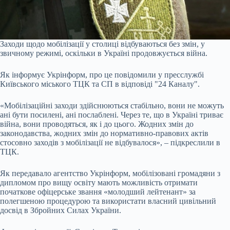
Заходи щодо мобілізації у столиці відбуваються без змін, у
звичному режимі, оскільки в Україні продовжується війна.
Як інформує Укрінформ, про це повідомили у пресслужбі
Київського міського ТЦК та СП в відповіді "24 Каналу".
«Мобілізаційні заходи здійснюються стабільно, вони не можуть
ані бути посилені, ані послаблені. Через те, що в Україні триває
війна, вони проводяться, як і до цього. Жодних змін до
законодавства, жодних змін до нормативно-правових актів
стосовно заходів з мобілізації не відбувалося», – підкреслили в
ТЦК.
Як передавало агентство Укрінформ, мобілізовані громадяни з
дипломом про вищу освіту мають можливість отримати
початкове офіцерське звання «молодший лейтенант» за
полегшеною процедурою та використати власний цивільний
досвід в Збройних Силах України.