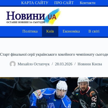
Перейти
КАРТА САЙТУ
ПРО САЙТ
Контакти
до
вмісту
Політика
Київ
Економіка
В світі
Старт фінальної серії українського хокейного чемпіонату сьогодн
Михайло Остапчук
28.03.2026
Новини Києва