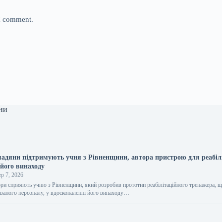
 I comment.
ни
мадяни підтримують учня з Рівненщини, автора пристрою для реабілі
 його винаходу
р 7, 2026
ри сприяють учню з Рівненщини, який розробив прототип реабілітаційного тренажера, щ
ованого персоналу, у вдосконаленні його винаходу…