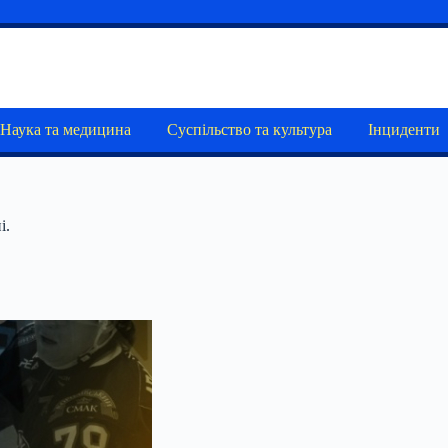
Наука та медицина
Суспільство та культура
Інциденти
і.