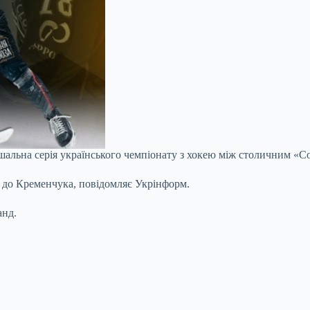
вирішальна серія українського чемпіонату з хокею між столичним 
ся до Кременчука, повідомляє Укрінформ.
анд.