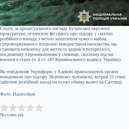
Слідчі, за процесуального нагляду Бучанської окружної
прокуратури, оголосили фігуранту про підозру у скоєнні
розбійного нападу, з метою захоплення чужого майна,
супроводжуваного погрозою використання насильства, що
становить небезпеку для життя та здоров’я потерпілого,
поєднаному з проникненням у сховище, скоєному під час
воєнного стану (ч. 4 ст. 187 Кримінального кодексу України).
Як повідомляв Укрінформ, у Харкові правоохоронні органи
повідомили про підозру 38-річному чоловікові, котрий 21 січня
здійснив розбійний напад на пункт обміну валют на Салтівці.
Фото: Нацполіція
Submit Rating
Rate this item:
No votes yet.