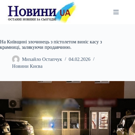
Перейти
до
вмісту
На Київщині злочинець з пістолетом виніс касу з
крамниці, залякуючи продавчиню.
Михайло Остапчук
04.02.2026
Новини Києва