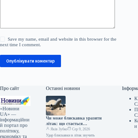
Save my name, email and website in this browser for the
next time I comment.
Опублікувати коментар
Про сайт
Останні новини
Інформ
К
С
«Новини
П
UA» —
С
Чи може блискавка уразити
інформаційни
К
літак: що стається
й портал про
и
з повітряним судном під час
Яків Зубко
Сер 9, 2026
політику,
удару
Удар блискавки в літак звучить
економіку та