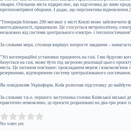
лікарні. Очільник міста підкреслює, що підготовка до зими прод
протиповітряної оборони. І додає, що перспектива відновлення
"Генерація близько 200 мегават у місті Києві може забезпечити 
життєдіяльності, працювали. Це стосується метрополітену, елект
незалежно від системи центрального електро- і теплопостачання"
За словами мера, столиця вирішує непросте завдання – намагаєт
"Усі когенераційні установки працюють на газі. І ми будуємо ког
базується на газі, може бути під загрозою реалізації цього проєкт
міста. Це питання пов'язане: прокладання мереж і взаємозв'язок
резервними, відтворюючи систему централізованого постачання.
Як повідомляв Укрінформ, Київ розпочав підготовку до майбутньо
За словами т.в.о. першого заступника голови Київської міської 
практично неможливо, ці проєкти розраховані на два-три роки та
Submit Rating
Rate this item:
No votes yet.