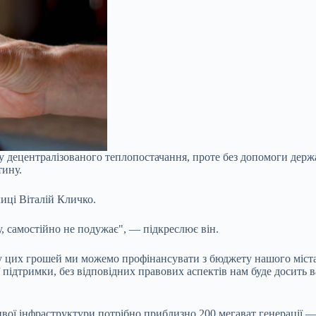
у децентралізованого теплопостачання, проте без допомоги держа
тину.
лиці Віталій Кличко.
ву, самостійно не подужає", — підкреслює він.
ину цих грошей ми можемо профінансувати з бюджету нашого міста
 підтримки, без відповідних правових аспектів нам буде досить в
ивої інфраструктури потрібно приблизно 200 мегават генерації —