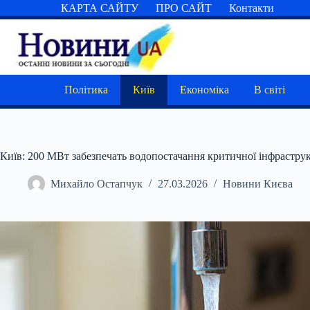
Перейти
КАРТА САЙТУ
ПРО САЙТ
Контакти
до
вмісту
Політика
Київ
Економіка
В світі
Київ: 200 МВт забезпечать водопостачання критичної інфрастру
Михайло Остапчук
27.03.2026
Новини Києва