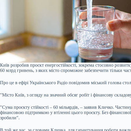
Київ розробив проєкт енергостійкості, зокрема стосовно розвитк
60 млрд гривень, з яких місто спроможне забезпечити тільки час
Про це в ефірі Українського Радіо повідомив міський голова сто
"Місто Київ, з огляду на значний обсяг робіт і фінансову складо
"Сума проєкту стійкості – 60 мільярдів, – заявив Кличко. Част
фінансовою підтримкою у втіленні цього проєкту. Без фінансової
зробили".
В той же час, за словами Кличка, для гарантування роботи важл