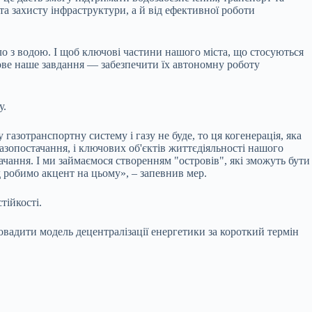
та захисту інфраструктури, а й від ефективної роботи
ло з водою. І щоб ключові частини нашого міста, що стосуються
гове наше завдання — забезпечити їх автономну роботу
у.
газотранспортну систему і газу не буде, то ця когенерація, яка
і газопостачання, і ключових об'єктів життєдіяльності нашого
ачання. І ми займаємося створенням "островів", які зможуть бути
 робимо акцент на цьому», – запевнив мер.
тійкості.
ровадити модель децентралізації енергетики за короткий термін