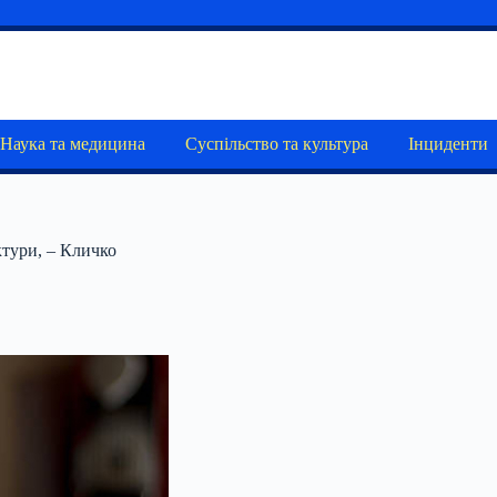
Наука та медицина
Суспільство та культура
Інциденти
ктури, – Кличко