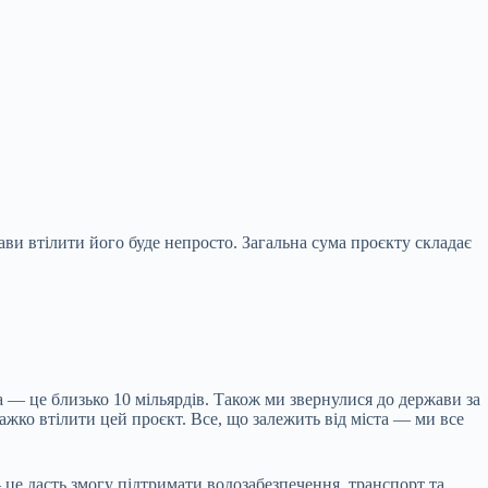
ви втілити його буде непросто. Загальна сума проєкту складає
 — це близько 10 мільярдів. Також ми звернулися до держави за
ажко втілити цей проєкт. Все, що залежить від міста — ми все
 це дасть змогу підтримати водозабезпечення, транспорт та