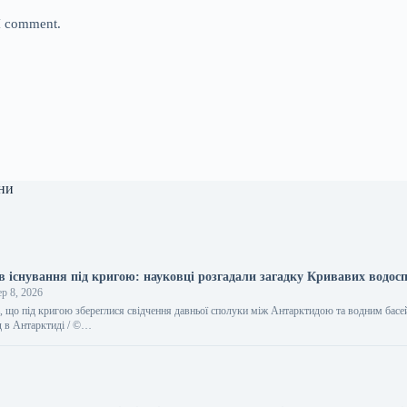
 I comment.
ни
в існування під кригою: науковці розгадали загадку Кривавих водосп
р 8, 2026
, що під кригою збереглися свідчення давньої сполуки між Антарктидою та водним басе
д в Антарктиді / ©…