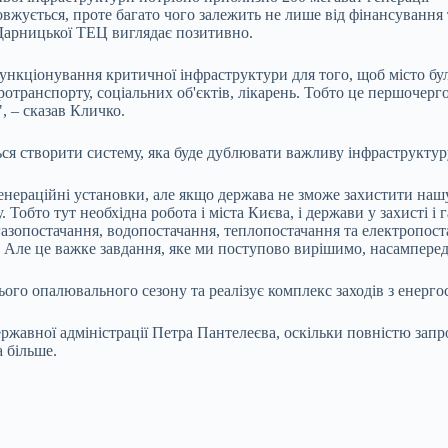
овжується, проте багато чого залежить не лише від фінансування 
 Дарницької ТЕЦ виглядає позитивно.
функціонування критичної інфраструктури для того, щоб місто бу
ротранспорту, соціальних об'єктів, лікарень. Тобто це першочер
, – сказав Кличко.
ься створити систему, яка буде дублювати важливу інфраструктур
енераційні установки, але якщо держава не зможе захистити нашу 
у. Тобто тут необхідна робота і міста Києва, і держави у захисті 
 газопостачання, водопостачання, теплопостачання та електропост
 Але це важке завдання, яке ми поступово вирішимо, насамперед
го опалювального сезону та реалізує комплекс заходів з енергос
державної адміністрації Петра Пантелеєва, оскільки повністю зап
 більше.