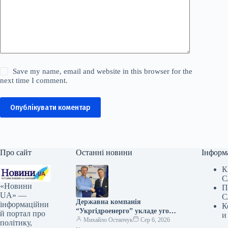
Save my name, email and website in this browser for the
next time I comment.
Опублікувати коментар
Про сайт
Останні новини
Інформ
К
С
«Новини
П
UA» —
С
Державна компанія
інформаційни
К
“Укргідроенерго” укладе угоду
й портал про
и
про співпрацю з
Михайло Остапчук
Сер 6, 2026
політику,