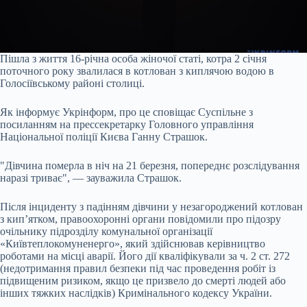
Пішла з життя 16-річна особа жіночої статі, котра 2 січня
поточного року звалилася в котлован з киплячою водою в
Голосіївському районі столиці.
Як інформує Укрінформ, про це сповіщає Суспільне з
посиланням на прессекретарку Головного управління
Національної поліції Києва Ганну Страшок.
"Дівчина померла в ніч на 21 березня, попереднє розслідування
наразі триває", — зауважила Страшок.
Після інциденту з падінням дівчини у незагороджений котлован
з кип’ятком, правоохоронні органи повідомили про підозру
очільнику підрозділу комунальної організації
«Київтеплокомуненерго», який здійснював керівництво
роботами на місці аварії. Його дії кваліфікували за ч. 2 ст. 272
(недотримання правил безпеки під час проведення робіт із
підвищеним ризиком, якщо це призвело до смерті людей або
інших тяжких наслідків) Кримінального кодексу України.