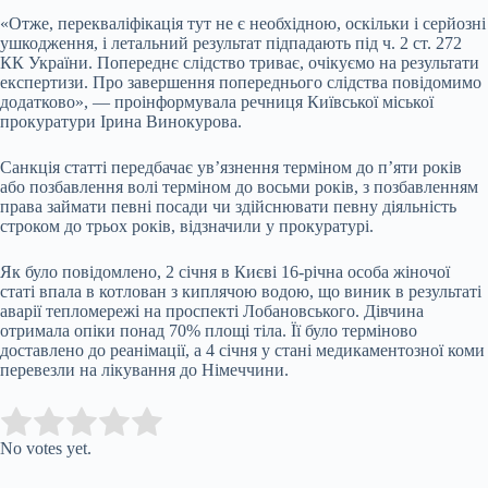
«Отже, перекваліфікація тут не є необхідною, оскільки і серйозні
ушкодження, і летальний результат підпадають під ч. 2 ст. 272
КК України. Попереднє слідство триває, очікуємо на результати
експертизи. Про завершення попереднього слідства повідомимо
додатково», — проінформувала речниця Київської міської
прокуратури Ірина Винокурова.
Санкція статті передбачає ув’язнення терміном до п’яти років
або позбавлення волі терміном до восьми років, з позбавленням
права займати певні посади чи здійснювати певну діяльність
строком до трьох років, відзначили у прокуратурі.
Як було повідомлено, 2 січня в Києві 16-річна особа жіночої
статі впала в котлован з киплячою водою, що виник в результаті
аварії тепломережі на проспекті Лобановського. Дівчина
отримала опіки понад 70% площі тіла. Її було терміново
доставлено до реанімації, а 4 січня у стані медикаментозної коми
перевезли на лікування до Німеччини.
Submit Rating
Rate this item:
No votes yet.