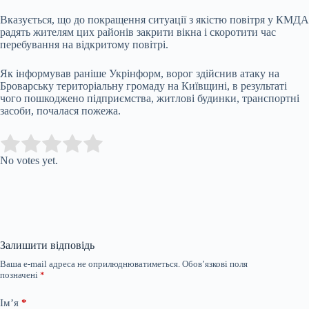
Вказується, що до покращення ситуації з якістю повітря у КМДА
радять жителям цих районів закрити вікна і скоротити час
перебування на відкритому повітрі.
Як інформував раніше Укрінформ, в
орог здійснив атаку на
Броварську територіальну громаду на Київщині, в результаті
чого пошкоджено підприємства, житлові будинки, транспортні
засоби, почалася пожежа.
Submit Rating
Rate this item:
No votes yet.
Залишити відповідь
Ваша e-mail адреса не оприлюднюватиметься.
Обов’язкові поля
позначені
*
Ім’я
*