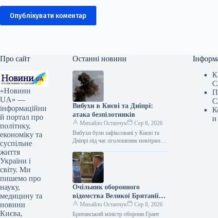
Опублікувати коментар
Про сайт
Останні новини
Інформ
К
С
«Новини
П
UA» —
С
Вибухи в Києві та Дніпрі:
інформаційни
К
атака безпілотників
й портал про
и
Михайло Остапчук
Сер 8, 2026
політику,
Вибухи були зафіксовані у Києві та
економіку та
Дніпрі під час оголошення повітряної
суспільне
тривоги. Цю інформацію
життя
підтверджують представники ЗМІ, які
України і
працюють на…
світу. Ми
пишемо про
науку,
Очільник оборонного
медицину та
відомства Великої Британії
новини
Грант Шеппс побував у Києві,
Михайло Остапчук
Сер 8, 2026
Києва,
оглядаючи наслідки
Британський міністр оборони Грант