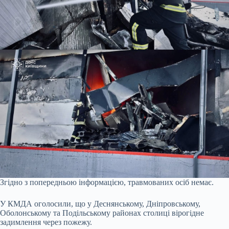
Згідно з попередньою інформацією, травмованих осіб немає.
У КМДА оголосили, що у Деснянському, Дніпровському,
Оболонському та Подільському районах столиці вірогідне
задимлення через пожежу.