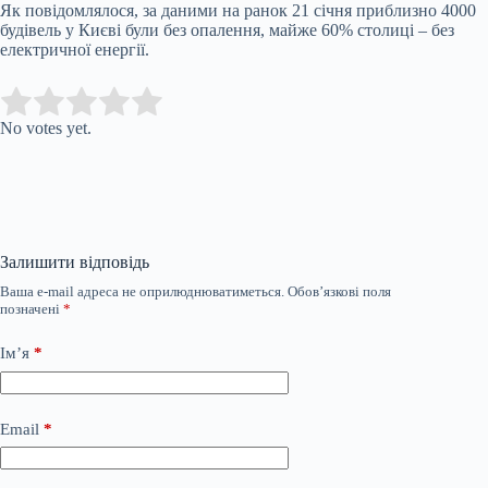
Як повідомлялося, за даними на ранок 21 січня приблизно 4000
будівель у Києві були без опалення, майже 60% столиці – без
електричної енергії.
Submit Rating
Rate this item:
No votes yet.
Залишити відповідь
Ваша e-mail адреса не оприлюднюватиметься.
Обов’язкові поля
позначені
*
Ім’я
*
Email
*