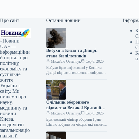
Про сайт
Останні новини
Інформ
К
С
«Новини
П
UA» —
С
Вибухи в Києві та Дніпрі:
інформаційни
К
атака безпілотників
й портал про
и
Михайло Остапчук
Сер 8, 2026
політику,
Вибухи були зафіксовані у Києві та
економіку та
Дніпрі під час оголошення повітряної
суспільне
тривоги. Цю інформацію
життя
підтверджують представники ЗМІ, які
України і
працюють на…
світу. Ми
пишемо про
науку,
Очільник оборонного
медицину та
відомства Великої Британії
новини
Грант Шеппс побував у Києві,
Михайло Остапчук
Сер 8, 2026
Києва,
оглядаючи наслідки
Британський міністр оборони Грант
поєднуючи
російських атак.
Шаппс побував на місцях, які зазнали
російських атак у Києві. За
загальнонаціо
інформацією Укрінформу, це стало
нальні й