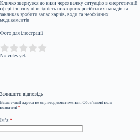
Кличко звернувся до киян через важку ситуацію в енергетичній
сфері і значну вірогідність повторних російських нападів та
закликав зробити запас харчів, води та необхідних
медикаментів.
Фото для ілюстрації
Submit Rating
Rate this item:
No votes yet.
Залишити відповідь
Ваша e-mail адреса не оприлюднюватиметься.
Обов’язкові поля
позначені
*
Ім’я
*