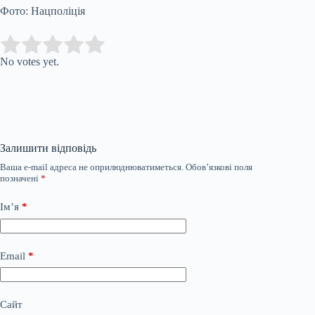
Фото: Нацполіція
Submit Rating
Rate this item:
No votes yet.
Залишити відповідь
Ваша e-mail адреса не оприлюднюватиметься.
Обов’язкові поля
позначені
*
Ім’я
*
Email
*
Сайт