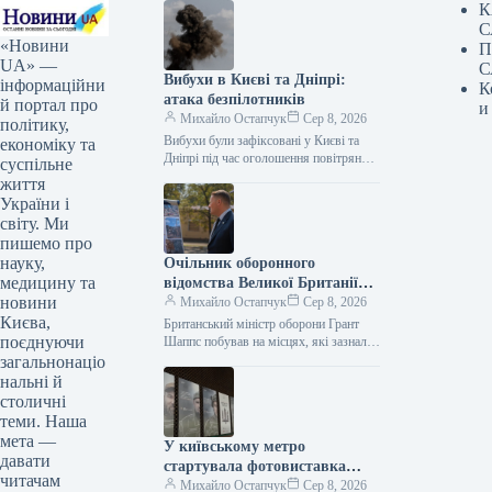
К
С
«Новини
П
UA» —
С
Вибухи в Києві та Дніпрі:
інформаційни
К
атака безпілотників
й портал про
и
Михайло Остапчук
Сер 8, 2026
політику,
Вибухи були зафіксовані у Києві та
економіку та
Дніпрі під час оголошення повітряної
суспільне
тривоги. Цю інформацію
життя
підтверджують представники ЗМІ, які
України і
працюють на…
світу. Ми
пишемо про
науку,
Очільник оборонного
медицину та
відомства Великої Британії
новини
Грант Шеппс побував у Києві,
Михайло Остапчук
Сер 8, 2026
Києва,
оглядаючи наслідки
Британський міністр оборони Грант
поєднуючи
російських атак.
Шаппс побував на місцях, які зазнали
російських атак у Києві. За
загальнонаціо
інформацією Укрінформу, це стало
нальні й
відомо…
столичні
теми. Наша
мета —
У київському метро
давати
стартувала фотовиставка
читачам
«Обличчя піхоти»
Михайло Остапчук
Сер 8, 2026