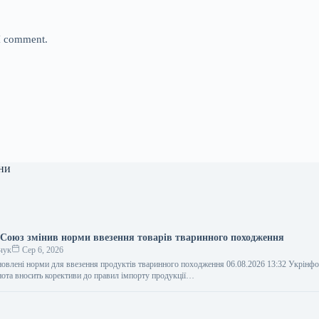
 I comment.
ни
Союз змінив норми ввезення товарів тваринного походження
чук
Сер 6, 2026
овлені норми для ввезення продуктів тваринного походження 06.08.2026 13:32 Укрінф
нота вносить корективи до правил імпорту продукції…