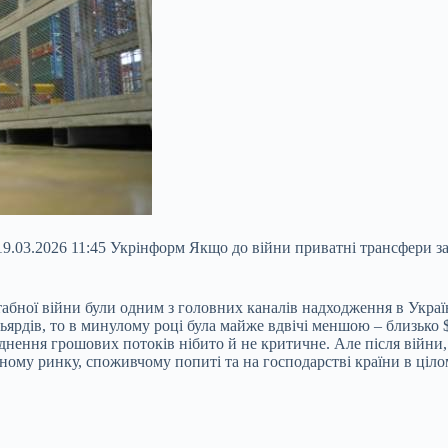
 19.03.2026 11:45 Укрінформ Якщо до війни приватні трансфери 
табної війни були одним з головних каналів надходження в Укра
ьярдів, то в минулому році була майже
вдвічі меншою – близько 
біднення грошових потоків нібито й не критичне. Але після війни
му ринку, споживчому попиті та на господарстві країни в цілом