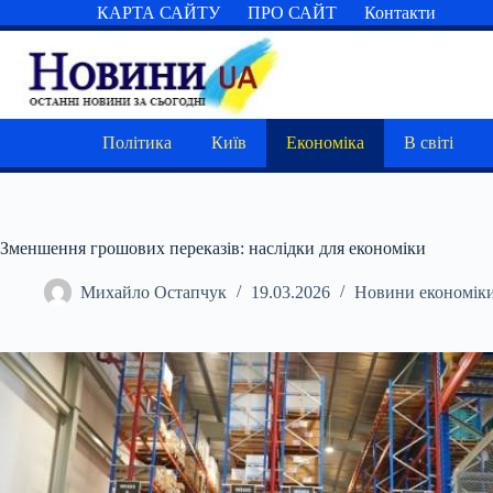
Перейти
КАРТА САЙТУ
ПРО САЙТ
Контакти
до
вмісту
Політика
Київ
Економіка
В світі
Зменшення грошових переказів: наслідки для економіки
Михайло Остапчук
19.03.2026
Новини економік