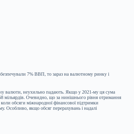
забезпечували 7% ВВП, то зараз на валютному ринку і
їну валюти, неухильно падають. Якщо у 2021-му ця сума
$8 мільярдів. Очевидно, що за нинішнього рівня отримання
, коли обсяги міжнародної фінансової підтримки
у. Особливо, якщо обсяг перерахувань і надалі