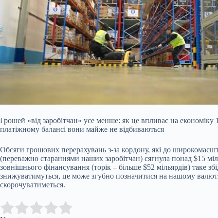
Грошей «від заробітчан» усе менше: як це впливає на економіку
платіжному балансі вони майже не відбиваються
Обсяги грошових перерахувань з-за кордону, які до широкомасш
(переважно стараннями наших заробітчан) сягнула понад $15 міл
зовнішнього фінансування (торік – більше $52 мільярдів) таке з
знижуватимуться, це може згубно позначитися на нашому валютно
скорочуватиметься.
Submit Rating
Rate this item: