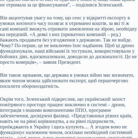
не отримала за це фінансування”, – поділився Зеленський.
Він акцентував увагу на тому, що сенс у відкритті експорту в
умовах воєнного часу полягає в отриманні коштів, за які ті ж
самі компанії зможуть отримати замовлення на зброю, необхідну
на передовій. «А деякі з них (приватних компаній – ред.)
бажають продавати без узгодження з державою. Так не вийде.
Чому? По-перше, це не виключно їхнє надбання. Щоб ці дрони
функціонували, наші військові їх тестували, використовували у
бойових діях, вдосконалювали, доводили до досконалості. Це не
просто комерція», – заявив Президент.
Він також зауважив, що держава в умовах війни має визначати,
яким чином можна здійснювати експорт, щоб першочергово
посилити обороноздатність.
Окрім того, Зеленський підкреслив, що український захист
повітряного простору працює виключно в системі – дрони,
інтеграція з іншими компонентами ППО, програмне
забезпечення, досвідчені фахівці. «Представники різних країн,
навіть не на рівні керівництва, а на рівні підприємств,
приїжджають в Україну і щось купують… А згодом воно не
функціонує належним чином, оскільки необхідний системний
підхід – самі дрони, плюс експертні знання наших спеціалістів,