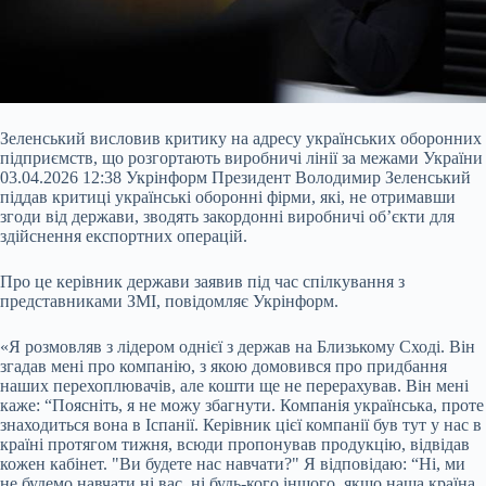
Зеленський висловив критику на адресу українських оборонних
підприємств, що розгортають виробничі лінії за межами України
03.04.2026 12:38 Укрінформ Президент Володимир Зеленський
піддав критиці українські оборонні фірми, які, не отримавши
згоди від держави, зводять закордонні виробничі об’єкти для
здійснення експортних операцій.
Про це керівник держави заявив під час спілкування з
представниками ЗМІ, повідомляє Укрінформ.
«Я розмовляв з лідером однієї з держав на Близькому Сході. Він
згадав мені про компанію, з якою домовився про придбання
наших перехоплювачів, але кошти ще не перерахував. Він мені
каже: “Поясніть, я не можу збагнути. Компанія українська, проте
знаходиться вона в Іспанії. Керівник цієї компанії був тут у нас в
країні протягом тижня, всюди пропонував продукцію, відвідав
кожен кабінет. "Ви будете нас навчати?" Я відповідаю: “Ні, ми
не будемо навчати ні вас, ні будь-кого іншого, якщо наша країна