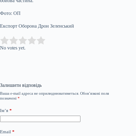
бойова частина.
Фото: ОП
Експорт Оборона Дрон Зеленський
Submit Rating
Rate this item:
No votes yet.
Залишити відповідь
Ваша e-mail адреса не оприлюднюватиметься.
Обов’язкові поля
позначені
*
Ім’я
*
Email
*