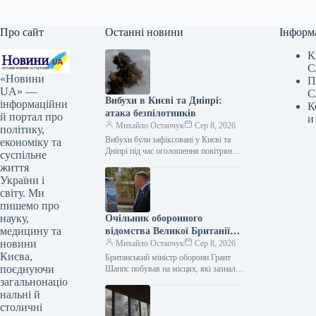
Про сайт
Останні новини
Інформ
К
С
«Новини
П
UA» —
С
Вибухи в Києві та Дніпрі:
інформаційни
К
атака безпілотників
й портал про
и
Михайло Остапчук
Сер 8, 2026
політику,
Вибухи були зафіксовані у Києві та
економіку та
Дніпрі під час оголошення повітряної
суспільне
тривоги. Цю інформацію
життя
підтверджують представники ЗМІ, які
України і
працюють на…
світу. Ми
пишемо про
науку,
Очільник оборонного
медицину та
відомства Великої Британії
новини
Грант Шеппс побував у Києві,
Михайло Остапчук
Сер 8, 2026
Києва,
оглядаючи наслідки
Британський міністр оборони Грант
поєднуючи
російських атак.
Шаппс побував на місцях, які зазнали
російських атак у Києві. За
загальнонаціо
інформацією Укрінформу, це стало
нальні й
відомо…
столичні