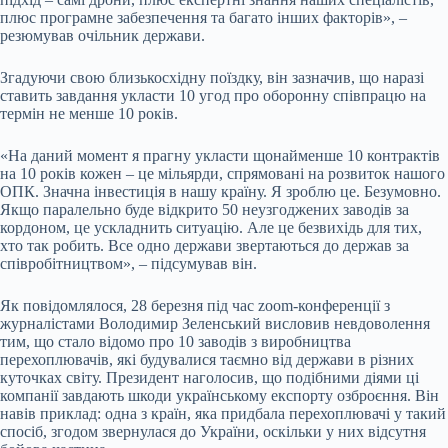
плюс програмне забезпечення та багато інших факторів», –
резюмував очільник держави.
Згадуючи свою близькосхідну поїздку, він зазначив, що наразі
ставить завдання укласти 10 угод про оборонну співпрацю на
термін не менше 10 років.
«На даний момент я прагну укласти щонайменше 10 контрактів
на 10 років кожен – це мільярди, спрямовані на розвиток нашого
ОПК. Значна інвестиція в нашу країну. Я зроблю це. Безумовно.
Якщо паралельно буде відкрито 50 неузгоджених заводів за
кордоном, це ускладнить ситуацію. Але це безвихідь для тих,
хто так робить. Все одно держави звертаються до держав за
співробітництвом», – підсумував він.
Як повідомлялося, 28 березня під час zoom-конференції з
журналістами Володимир Зеленський висловив невдоволення
тим, що стало відомо про 10 заводів з виробництва
перехоплювачів, які будувалися таємно від держави в різних
куточках світу. Президент наголосив, що подібними діями ці
компанії завдають шкоди українському експорту озброєння. Він
навів приклад: одна з країн, яка придбала перехоплювачі у такий
спосіб, згодом звернулася до України, оскільки у них відсутня