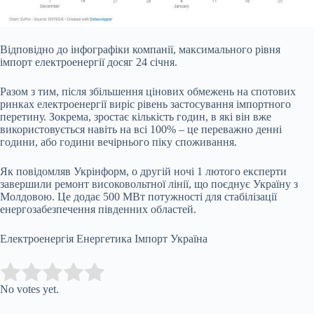
Відповідно до інфографіки компанії, максимального рівня
імпорт електроенергії досяг 24 січня.
Разом з тим, після збільшення цінових обмежень на спотових
ринках електроенергії виріс рівень застосування імпортного
перетину. Зокрема, зростає кількість годин, в які він вже
використовується навіть на всі 100% – це переважно денні
години, або години вечірнього піку споживання.
Як повідомляв Укрінформ, о другій ночі 1 лютого експерти
завершили ремонт високовольтної лінії, що поєднує Україну з
Молдовою. Це додає 500 МВт потужності для стабілізації
енергозабезпечення південних областей.
Електроенергія Енергетика Імпорт Україна
Submit Rating
Rate this item:
No votes yet.