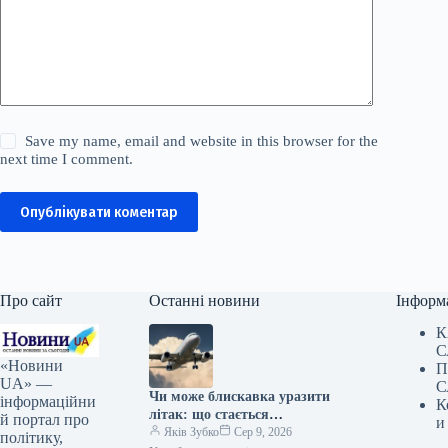
Save my name, email and website in this browser for the
next time I comment.
Опублікувати коментар
Про сайт
Останні новини
Інформ
К
С
«Новини
П
UA» —
С
Чи може блискавка уразити
інформаційни
К
літак: що стається
й портал про
и
з повітряним судном під час
Яків Зубко
Сер 9, 2026
політику,