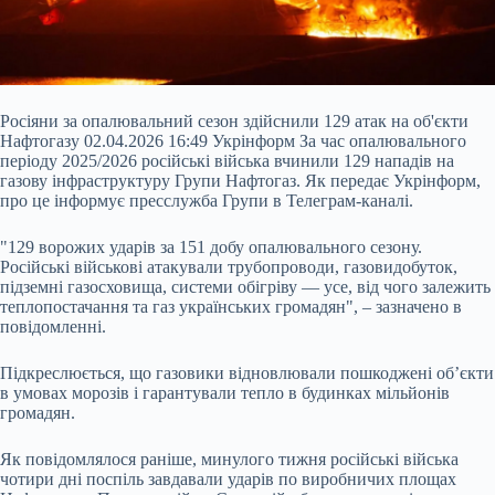
Росіяни за опалювальний сезон здійснили 129 атак на об'єкти
Нафтогазу 02.04.2026 16:49 Укрінформ За час опалювального
періоду 2025/2026 російські війська вчинили 129 нападів на
газову інфраструктуру Групи Нафтогаз. Як передає Укрінформ,
про це інформує пресслужба Групи в Телеграм-каналі.
"129 ворожих ударів за 151 добу опалювального сезону.
Російські військові атакували трубопроводи, газовидобуток,
підземні газосховища, системи обігріву — усе, від чого залежить
теплопостачання
та газ українських громадян", – зазначено в
повідомленні.
Підкреслюється, що газовики відновлювали пошкоджені обʼєкти
в умовах морозів і гарантували тепло в будинках мільйонів
громадян.
Як повідомлялося раніше, минулого тижня російські війська
чотири дні поспіль завдавали ударів по виробничих площах