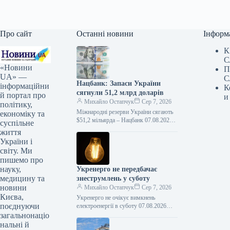
Про сайт
Останні новини
Інформ
К
С
«Новини
П
UA» —
С
Нацбанк: Запаси України
інформаційни
К
сягнули 51,2 млрд доларів
й портал про
и
Михайло Остапчук
Сер 7, 2026
політику,
Міжнародні резерви України сягають
економіку та
$51,2 мільярда – Нацбанк 07.08.2026
суспільне
16:11 Укрінформ Міжнародні резерви
життя
України у липні 2026 року
України і
зменшилися на…
світу. Ми
пишемо про
науку,
Укренерго не передбачає
медицину та
знеструмлень у суботу
новини
Михайло Остапчук
Сер 7, 2026
Києва,
Укренерго не очікує вимкнень
поєднуючи
електроенергії в суботу 07.08.2026
18:06 Укрінформ У суботу, 8 серпня,
загальнонаціо
на території України не передбачається
нальні й