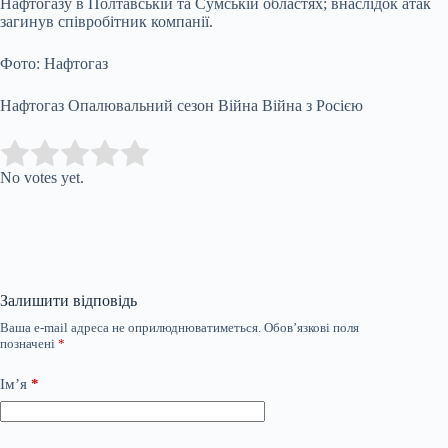
Нафтогазу в Полтавській та Сумській областях; внаслідок атак
загинув співробітник компанії.
Фото: Нафтогаз
Нафтогаз Опалювальний сезон Війна Війна з Росією
Submit Rating
Rate this item:
No votes yet.
Залишити відповідь
Ваша e-mail адреса не оприлюднюватиметься.
Обов’язкові поля
позначені
*
Ім’я
*