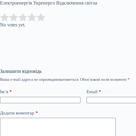
Електроенергія Укренерго Відключення світла
Submit Rating
Rate this item:
No votes yet.
Залишити відповідь
Ваша e-mail адреса не оприлюднюватиметься.
Обов’язкові поля позначені
*
Ім’я
*
Email
*
Додати коментар
*