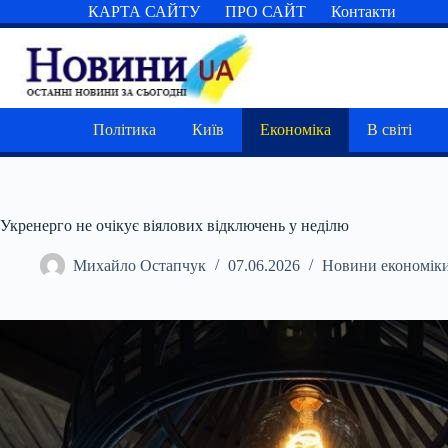
Перейти
КАРТА САЙТУ
ПРО САЙТ
Контакти
до
вмісту
Політика
Київ
Економіка
В світі
Укренерго не очікує віялових відключень у неділю
Михайло Остапчук
07.06.2026
Новини економік