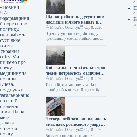
С
«Новини
П
UA» —
С
Під час роботи над усуненням
інформаційни
К
наслідків нічного нападу в
й портал про
и
Києві знайдено людське тіло.
Михайло Остапчук
Сер 8, 2026
політику,
Під час усунення наслідків нападу
економіку та
противника у столиці знайшли людське
суспільне
тіло. Як інформує Укрінформ, про це
життя
у Телеграмі написала Київська…
України і
світу. Ми
пишемо про
науку,
Київ зазнав нічної атаки: троє
медицину та
людей потребують медичної
новини
допомоги
Михайло Остапчук
Сер 8, 2026
Києва,
Троє осіб, травмованих унаслідок
поєднуючи
нічної російської атаки 8 серпня, були
доставлені до медичних закладів
загальнонаціо
столиці. Як передає Укрінформ,
нальні й
інформацію про…
столичні
теми. Наша
мета —
Четверо осіб зазнали поранень
давати
внаслідок російського удару
читачам
по Києву.
Михайло Остапчук
Сер 8, 2026
повну
Внаслідок повітряного нападу