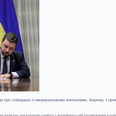
 про співпрацю із американськими компаніями. Зокрема, з пров
ві назвали локалізацію сервісу і технічного обслуговування уста