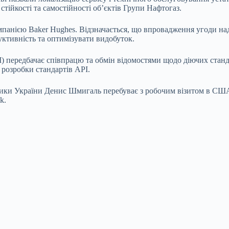
стійкості та самостійності об’єктів Групи Нафтогаз.
панією Baker Hughes. Відзначається, що впровадження угоди над
уктивність та оптимізувати видобуток.
ередбачає співпрацю та обмін відомостями щодо діючих стандарт
 розробки стандартів API.
тики України Денис Шмигаль перебуває з робочим візитом в США.
k.