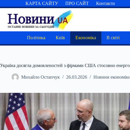
Перейти
КАРТА САЙТУ
ПРО САЙТ
Контакти
до
вмісту
Політика
Київ
Економіка
В світі
Україна досягла домовленостей з фірмами США стосовно енерго
Михайло Остапчук
26.03.2026
Новини економік