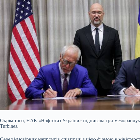
Окрім того, НАК «Нафтогаз України» підписала три меморандуми
Turbines.
Серед ймовірних напрямків співпраці з цією фірмою у міністерст