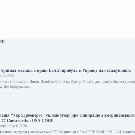
ни
бригада медиків з країн Балтії прибула в Україну для стажування.
р 6, 2026
нтингент лікарів з Литви, Латвії та Естонії прибув до України для професійного вдоско
ах. Цю інформацію…
анія “Укргідроенерго” укладе угоду про співпрацю з американським
 77 Construction USA CORP.
чук
Сер 6, 2026
даватиме підтримку американській 77 Construction USA CORP 06.08.2026 13:24 Укрін