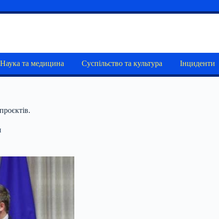
Наука та медицина
Суспільство та культура
Інциденти
проєктів.
и