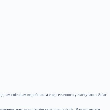
ідним світовим виробником енергетичного устаткування Solar
ткування, навчання українських спеціалістів. Розглядаються