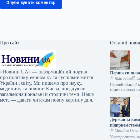
Опублікувати коментар
Про сайт
Останні нови
«Новини UA» — інформаційний портал
Перша спільна 
про політику, економіку та суспільне життя
Яків Зубко
Се
України і світу. Ми пишемо про науку,
Перший спільний ко
медицину та новини Києва, поєднуючи
медичних установ
загальнонаціональні й столичні теми. Наша
мета — давати читачам повну картину дня.
Державна комп
підприємством
Михайло Остап
Укргідроенерго на