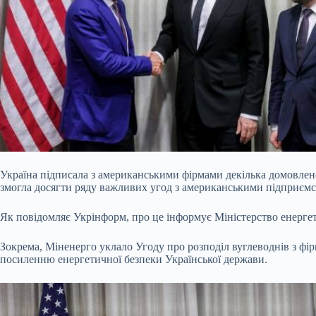
Україна підписала з американськими фірмами декілька домовлено
змогла досягти ряду важливих угод з американськими підприємс
Як повідомляє Укрінформ, про це інформує Міністерство енерге
Зокрема, Міненерго уклало Угоду про розподіл вуглеводнів з ф
посиленню енергетичної безпеки Української держави.