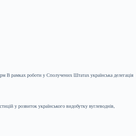
орм В рамках роботи у Сполучених Штатах українська делегація
естицій у
розвиток українського видобутку вуглеводнів,