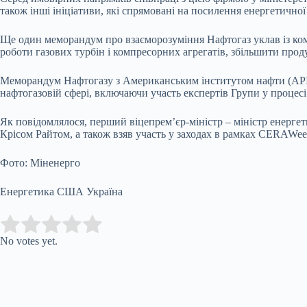
також інші ініціативи, які спрямовані на посилення енергетичної 
Ще один меморандум про взаєморозуміння Нафтогаз уклав із ком
роботи газових турбін і компресорних агрегатів, збільшити прод
Меморандум Нафтогазу з Американським інститутом нафти (API) п
нафтогазовій сфері, включаючи участь експертів Групи у процесі
Як повідомлялося, перший віцепрем’єр-міністр – міністр енерге
Крісом Райтом, а також взяв участь у заходах в рамках CERAWee
Фото: Міненерго
Енергетика США Україна
Submit Rating
Rate this item:
No votes yet.