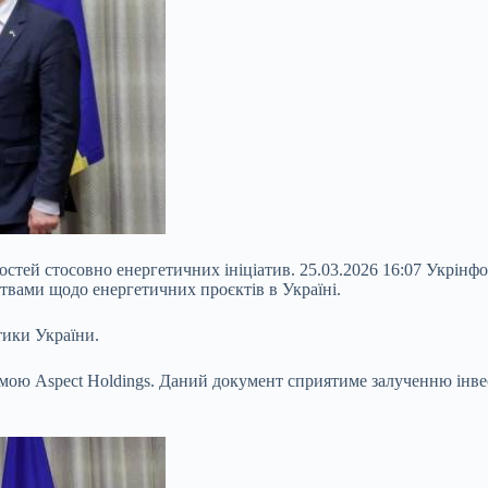
стей стосовно енергетичних ініціатив. 25.03.2026 16:07 Укрінф
твами щодо енергетичних проєктів в Україні.
тики України.
ірмою Aspect Holdings. Даний документ сприятиме залученню інв