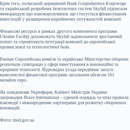
Крім того, польський державний Bank Gospodarstwa Krajowego
та український розробник безпілотних систем Skyfall підписали
меморандум про взаєморозуміння, що стосується фінансування
інвестицій у розширення виробничих потужностей компанії.
Фінансові ресурси в рамках другого компонента програми
Ukraine Facility допоможуть Skyfall задовольнити зростаючий
попит та сприятимуть інтеграції компанії до європейської
промислової та технологічної бази.
Раніше Європейська комісія та українське Міністерство оборони
розпочали співпрацю у сфері інвестування в інноваційні та
проривні технології. Відповідна угода передбачає запуск
комплексної фінансової програми загальним обсягом 161
мільйон євро.
Як повідомляв Укрінформ, Кабінет Міністрів України
запровадив Brave International – єдиний порядок та чіткі правила
взаємодії з міжнародними партнерами для розвитку оборонних
інновацій.
Фото: mod.gov.ua