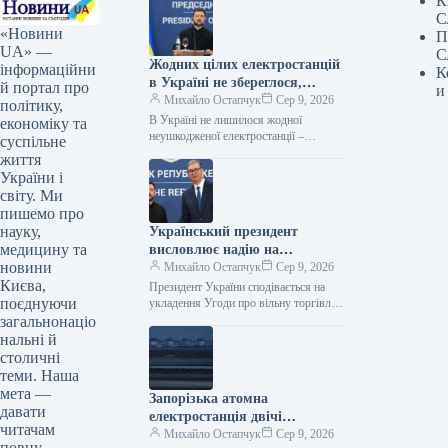
К
С
«Новини
П
UA» —
С
Жодних цілих електростанцій
інформаційни
К
в Україні не збереглося,
й портал про
и
заявив Зеленський
Михайло Остапчук
Сер 9, 2026
політику,
В Україні не лишилося жодної
економіку та
неушкодженої електростанції –
суспільне
Зеленський 08.08.2026 13:54
життя
Укрінформ Через російські атаки в
України і
Україні не лишилося жодної…
світу. Ми
пишемо про
науку,
Український президент
медицину та
висловлює надію на
новини
укладання Угоди про вільну
Михайло Остапчук
Сер 9, 2026
Києва,
торгівлю з Сербією до кінця
Президент України сподівається на
поєднуючи
поточного року.
укладення Угоди про вільну торгівлю
з Сербією до кінця поточного року
загальнонаціо
08.08.2026 14:05 Укрінформ Глава
нальні й
Української…
столичні
теми. Наша
мета —
Запорізька атомна
давати
електростанція двічі
читачам
залишалася без
Михайло Остапчук
Сер 9, 2026
повну