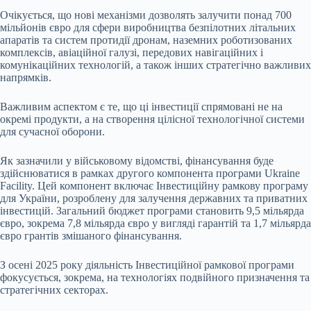
Очікується, що нові механізми дозволять залучити понад 700
мільйонів євро для сфери виробництва безпілотних літальних
апаратів та систем протидії дронам, наземних роботизованих
комплексів, авіаційної галузі, передових навігаційних і
комунікаційних технологій, а також інших стратегічно важливих
напрямків.
Важливим аспектом є те, що ці інвестиції спрямовані не на
окремі продукти, а на створення цілісної технологічної системи
для сучасної оборони.
Як зазначили у військовому відомстві, фінансування буде
здійснюватися в рамках другого компонента програми Ukraine
Facility. Цей компонент включає Інвестиційну рамкову програму
для України, розроблену для залучення державних та приватних
інвестицій. Загальний бюджет програми становить 9,5 мільярда
євро, зокрема 7,8 мільярда євро у вигляді гарантій та 1,7 мільярда
євро грантів змішаного фінансування.
З осені 2025 року діяльність Інвестиційної рамкової програми
фокусується, зокрема, на технологіях подвійного призначення та
стратегічних секторах.