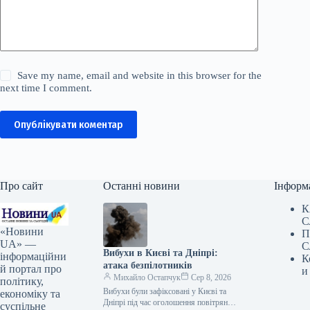
Save my name, email and website in this browser for the
next time I comment.
Опублікувати коментар
Про сайт
Останні новини
Інформ
К
С
«Новини
П
UA» —
С
Вибухи в Києві та Дніпрі:
інформаційни
К
атака безпілотників
й портал про
и
Михайло Остапчук
Сер 8, 2026
політику,
Вибухи були зафіксовані у Києві та
економіку та
Дніпрі під час оголошення повітряної
суспільне