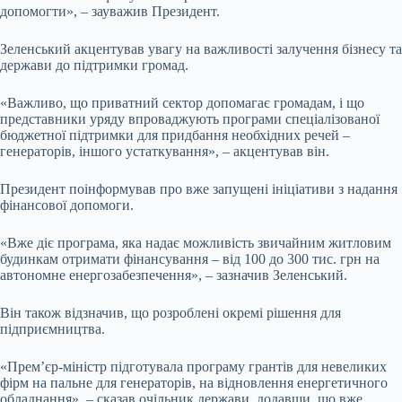
допомогти», – зауважив Президент.
Зеленський акцентував увагу на важливості залучення бізнесу та
держави до підтримки громад.
«Важливо, що приватний сектор допомагає громадам, і що
представники уряду впроваджують програми спеціалізованої
бюджетної підтримки для придбання необхідних речей –
генераторів, іншого устаткування», – акцентував він.
Президент поінформував про вже запущені ініціативи з надання
фінансової допомоги.
«Вже діє програма, яка надає можливість звичайним житловим
будинкам отримати фінансування – від 100 до 300 тис. грн на
автономне енергозабезпечення», – зазначив Зеленський.
Він також відзначив, що розроблені окремі рішення для
підприємництва.
«Прем’єр-міністр підготувала програму грантів для невеликих
фірм на пальне для генераторів, на відновлення енергетичного
обладнання», – сказав очільник держави, додавши, що вже