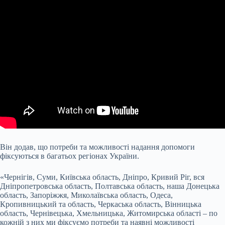
Він додав, що потреби та можливості надання допомоги
фіксуються в багатьох регіонах України.
«Чернігів, Суми, Київська область, Дніпро, Кривий Ріг, вся
Дніпропетровська область, Полтавська область, наша Донецька
область, Запоріжжя, Миколаївська область, Одеса,
Кропивницький та область, Черкаська область, Вінницька
область, Чернівецька, Хмельницька, Житомирська області – по
кожній з них ми фіксуємо потреби та наявні можливості