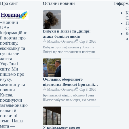
Про сайт
Останні новини
Інформ
К
С
«Новини
П
UA» —
С
Вибухи в Києві та Дніпрі:
інформаційни
К
атака безпілотників
й портал про
и
Михайло Остапчук
Сер 8, 2026
політику,
Вибухи були зафіксовані у Києві та
економіку та
Дніпрі під час оголошення повітряної
суспільне
тривоги. Цю інформацію
життя
підтверджують представники ЗМІ, які
України і
працюють на…
світу. Ми
пишемо про
науку,
Очільник оборонного
медицину та
відомства Великої Британії
новини
Грант Шеппс побував у Києві,
Михайло Остапчук
Сер 8, 2026
Києва,
оглядаючи наслідки
Британський міністр оборони Грант
поєднуючи
російських атак.
Шаппс побував на місцях, які зазнали
російських атак у Києві. За
загальнонаціо
інформацією Укрінформу, це стало
нальні й
відомо…
столичні
теми. Наша
мета —
У київському метро