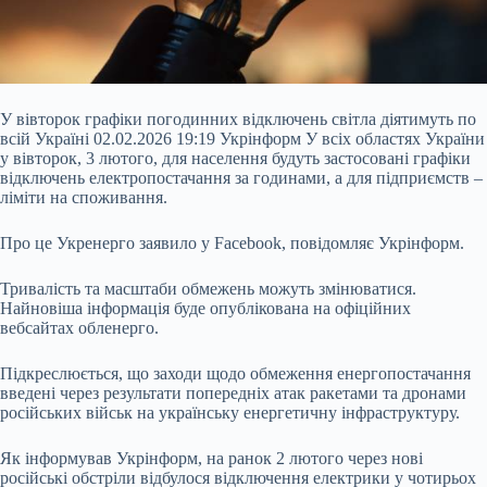
У вівторок графіки погодинних відключень світла діятимуть по
всій Україні 02.02.2026 19:19 Укрінформ У всіх областях України
у вівторок, 3 лютого, для населення будуть застосовані графіки
відключень електропостачання за годинами, а для підприємств –
ліміти на споживання.
Про це Укренерго заявило у Facebook, повідомляє Укрінформ.
Тривалість та масштаби обмежень можуть змінюватися.
Найновіша інформація буде опублікована на офіційних
вебсайтах обленерго.
Підкреслюється, що заходи щодо
обмеження енергопостачання
введені через результати попередніх атак ракетами та дронами
російських військ на українську енергетичну інфраструктуру.
Як інформував Укрінформ, на ранок 2 лютого через нові
російські обстріли відбулося відключення електрики у чотирьох