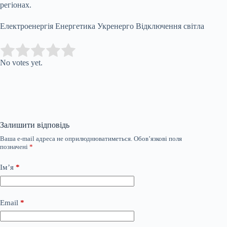
регіонах.
Електроенергія Енергетика Укренерго Відключення світла
Submit Rating
Rate this item:
No votes yet.
Залишити відповідь
Ваша e-mail адреса не оприлюднюватиметься.
Обов’язкові поля
позначені
*
Ім’я
*
Email
*