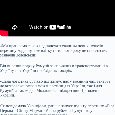
«Ми працюємо також над започаткуванням нових пунктів
перетину кордону, вже влітку поточного року це
станеться», –
зазначив Зеленський.
Він виразив подяку Румунії за сприяння в транспортуванні в
Україну та з України необхідних товарів.
«Дана логістика суттєво підтримує нас у воєнний час, генерує
додаткові економічні можливості як для України, так і для
Румунії, а також для Молдови», – підкреслив Президент
України.
Як повідомляв Укрінформ, раніше запуск пункту перетину «Біла
Церква – Сігету Мармацієй» на рубежі з Румунією у