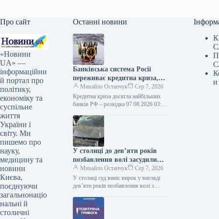
Про сайт
Останні новини
Інформ
К
С
«Новини
П
UA» —
С
Банківська система Росії
інформаційни
К
переживає кредитна криза,
й портал про
и
що торкнулася провідних
Михайло Остапчук
Сер 7, 2026
політику,
фінансових установ.
Кредитна криза досягла найбільших
економіку та
банків РФ – розвідка 07.08.2026 03:10
суспільне
Укрінформ Найбільший банк РФ,
життя
«Сбер», у фінансовій звітності за
України і
перше…
світу. Ми
пишемо про
науку,
У столиці до дев’яти років
медицину та
позбавлення волі засудили
новини
громадянку РФ, яка
Михайло Остапчук
Сер 7, 2026
Києва,
здійснила підрив автомобіля
У столиці суд виніс вирок у вигляді
поєднуючи
українського військового.
дев’яти років позбавлення волі з
конфіскацією майна 24-річній
загальнонаціо
громадянці, яка на виконання
нальні й
завдання…
столичні