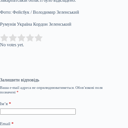
Закарпатській області було відкладено.
Фото: Фейсбук / Володимир Зеленський
Румунія Україна Кордон Зеленський
Submit Rating
Rate this item:
No votes yet.
Залишити відповідь
Ваша e-mail адреса не оприлюднюватиметься.
Обов’язкові поля
позначені
*
Ім’я
*
Email
*