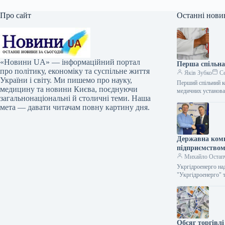
Про сайт
Останні нови
«Новини UA» — інформаційний портал
Перша спільна 
про політику, економіку та суспільне життя
Яків Зубко
Се
України і світу. Ми пишемо про науку,
Перший спільний ко
медицину та новини Києва, поєднуючи
медичних установ
загальнонаціональні й столичні теми. Наша
мета — давати читачам повну картину дня.
Державна комп
підприємством
Михайло Остап
Укргідроенерго на
"Укргідроенерго" 
Обсяг торгівл