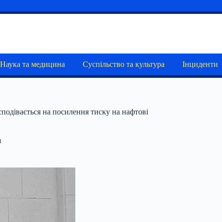
Наука та медицина
Суспільство та культура
Інциденти
сподівається на посилення тиску на нафтові
и