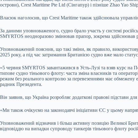
острови), Crest Maritime Pte Ltd (Сінгапур) і пізніше Zhao Yao S
Власюк наголосив, що Crest Maritime також здійснювала управлін
За даними уповноваженого, судно брало участь у системі російсь
SMYRTOS неодноразово змінював прапор, зокрема здійснював р
Уповноважений пояснив, що такі зміни, як правило, використову
2025 року, а під час затримання Британією судно вже мало стату
«5 червня SMYRTOS завантажився в Усть-Лузі та взяв курс на По
типове судно тіньового флоту: часта зміна власників та операто
режим без реального контролю за перевезеннями має обмежену е
радник Президента.
Він заявив, що Україна розробляє додаткові правові підстави для
«Ми також очікуємо на законодавчі ініціативи ЄС у цьому напря
Уповноважений відзначив і більш активну позицію Великої Брита
відповіддю на випадки супроводу танкерів тіньового флоту рос