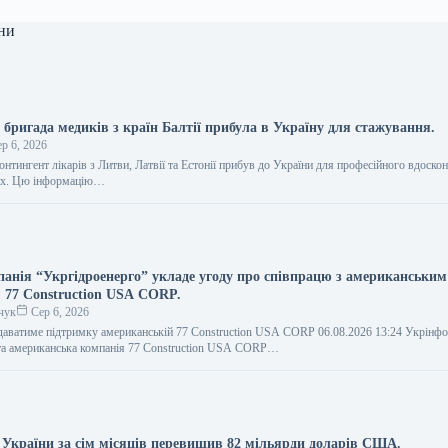
ни
бригада медиків з країн Балтії прибула в Україну для стажування.
р 6, 2026
нтингент лікарів з Литви, Латвії та Естонії прибув до України для професійного вдоско
ах. Цю інформацію…
анія “Укргідроенерго” укладе угоду про співпрацю з американським
 77 Construction USA CORP.
чук
Сер 6, 2026
даватиме підтримку американській 77 Construction USA CORP 06.08.2026 13:24 Укрін
та американська компанія 77 Construction USA CORP…
і України за сім місяців перевищив 82 мільярди доларів США.