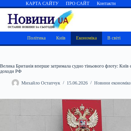
Перейти
КАРТА САЙТУ
ПРО САЙТ
Контакти
до
вмісту
Політика
Київ
Економіка
В світі
Велика Британія вперше затримала судно тіньового флоту: Київ 
доходи РФ
Михайло Остапчук
15.06.2026
Новини економік