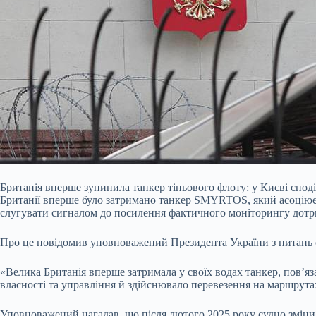
Британія вперше зупинила танкер тіньового флоту: у Києві спод
Британії вперше було затримано танкер SMYRTOS, який асоціюєт
слугувати сигналом до посилення фактичного моніторингу дотр
Про це повідомив уповноважений Президента України з питань
«Велика Британія вперше затримала у своїх водах танкер, пов’я
власності та управління й здійснювало перевезення на маршрутах
Уповноважений нагадав, що після лютого 2025 року судно змінил