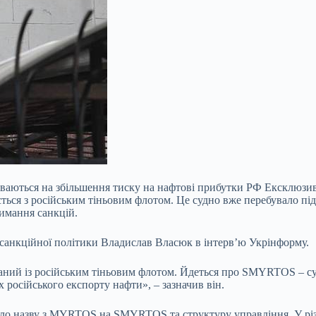
іваються на збільшення тиску на нафтові прибутки РФ Ексклюзив
ься з російським тіньовим флотом. Це судно вже перебувало пі
имання санкцій.
санкційної політики Владислав Власюк в інтерв’ю Укрінформу.
заний із російським тіньовим флотом. Йдеться про SMYRTOS – су
 російського експорту нафти», – зазначив він.
о назву з MYRTOS на SMYRTOS та структуру управління. У різні 