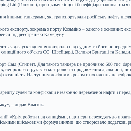
hipping Ltd (Гонконг), при цьому кінцеві бенефіціари залишаються
ня іншими танкерами, які транспортували російську нафту після 
кого експорту, зокрема з порту Козьміно – одного з основних ек
ейси під реєстрацією Камеруну.
ються для ускладнення контролю над судном та його попередніми
с санкційного об’єкта ЄС, Швейцарії, Великої Британії та Канади
рт-Саїд (Єгипет). Для такого танкера це приблизно 600 тис. ба
рів, непрозора структура контролю та продовження діяльності, н
фективність. Наступним логічним кроком є посилення перевірок
 арешту суден та конфіскації незаконно перевезеної нафти і пере
мку», – додав Власюк.
нії: «Крім роботи над санкціями, партнери переходять до практ
ійськими військовими формуваннями, що створювало додаткові р