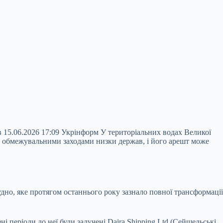
 15.06.2026 17:09 Укрінформ У територіальних водах Великої
д обмежувальними заходами низки держав, і його арешт може
дно, яке протягом останнього року зазнало повної трансформації
періоди до неї були залучені Daira Shipping Ltd (Сейшельські