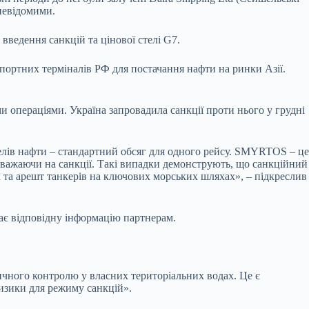
 невідомими.
введення санкцій та цінової стелі G7.
спортних терміналів РФ для постачання нафти на ринки Азії.
 операціями. Україна запровадила санкції проти нього у грудні
.
релів нафти – стандартний обсяг для одного рейсу. SMYRTOS – це
езважаючи на санкції. Такі випадки демонструють, що санкційний
 та арешт танкерів на ключових морських шляхах», – підкреслив
дає відповідну інформацію партнерам.
ичного контролю у власних територіальних водах. Це є
изики для режиму санкцій».