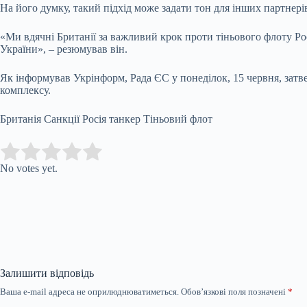
На його думку, такий підхід може задати тон для інших партнері
«Ми вдячні Британії за важливий крок проти тіньового флоту Ро
України», – резюмував він.
Як інформував Укрінформ, Рада ЄС у понеділок, 15 червня, затве
комплексу.
Британія Санкції Росія танкер Тіньовий флот
Submit Rating
Rate this item:
No votes yet.
Залишити відповідь
Ваша e-mail адреса не оприлюднюватиметься.
Обов’язкові поля позначені
*