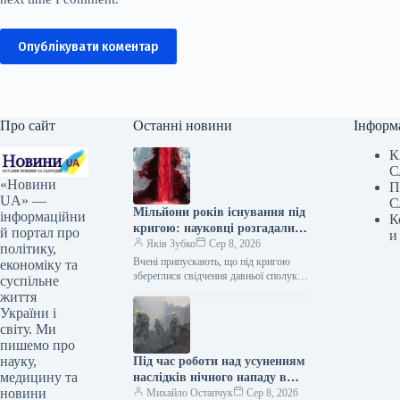
Опублікувати коментар
Про сайт
Останні новини
Інформ
К
С
«Новини
П
UA» —
С
Мільйони років існування під
інформаційни
К
кригою: науковці розгадали
й портал про
и
загадку Кривавих водоспадів
Яків Зубко
Сер 8, 2026
політику,
Вчені припускають, що під кригою
економіку та
збереглися свідчення давньої сполуки
суспільне
між Антарктидою та водним
життя
басейном. Кривавий водоспад в
України і
Антарктиді / ©…
світу. Ми
пишемо про
науку,
Під час роботи над усуненням
медицину та
наслідків нічного нападу в
новини
Києві знайдено людське тіло.
Михайло Остапчук
Сер 8, 2026