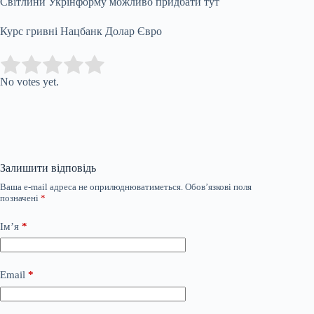
Світлини Укрінформу можливо придбати тут
Курс гривні Нацбанк Долар Євро
Submit Rating
Rate this item:
No votes yet.
Залишити відповідь
Ваша e-mail адреса не оприлюднюватиметься.
Обов’язкові поля
позначені
*
Ім’я
*
Email
*