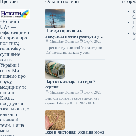
Про сайт
Останні новини
Інформ
К
С
«Новини
П
UA» —
С
Погода спричинила
інформаційни
К
відсутність електроенергії у
й портал про
и
118 населених пунктах шести
Михайло Остапчук
Сер 7, 2026
політику,
областей.
Через негоду залишені без електрики
економіку та
118 населених пунктів у семи
суспільне
життя
України і
світу. Ми
пишемо про
науку,
Вартість долара та євро 7
медицину та
серпня
новини
Михайло Остапчук
Сер 7, 2026
Києва,
Вартість долара та євро станом на 7
поєднуючи
серпня Таблиця 07.08.2026 10:37
Укрінформ Долар офіційно став
загальнонаціо
дорожчим на 8 копійок, євро…
нальні й
столичні
теми. Наша
мета —
Вже в листопаді Україна може