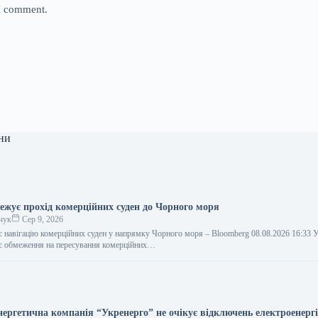
 I comment.
ни
ежує прохід комерційних суден до Чорного моря
чук
Сер 9, 2026
 навігацію комерційних суден у напрямку Чорного моря – Bloomberg 08.08.2026 16:33
ає обмеження на пересування комерційних…
нергетична компанія “Укренерго” не очікує відключень електроенергі