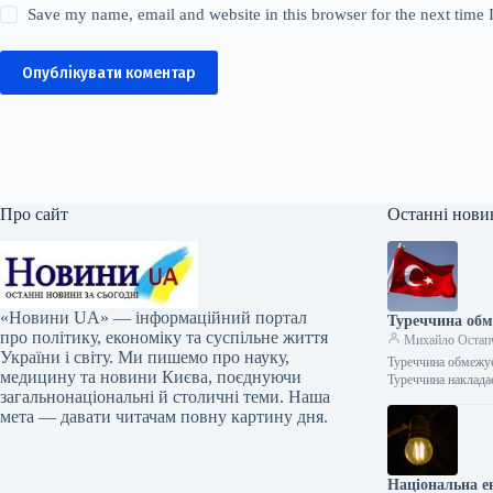
Save my name, email and website in this browser for the next time
Опублікувати коментар
Про сайт
Останні нови
«Новини UA» — інформаційний портал
Туреччина обм
про політику, економіку та суспільне життя
Михайло Остап
України і світу. Ми пишемо про науку,
Туреччина обмежує
медицину та новини Києва, поєднуючи
Туреччина наклад
загальнонаціональні й столичні теми. Наша
мета — давати читачам повну картину дня.
Національна е