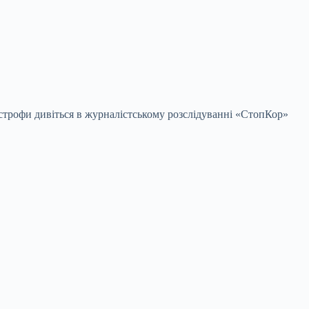
строфи дивіться в журналістському розслідуванні
«СтопКор»