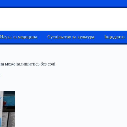
Наука та медицина
Суспільство та культура
Інциденти
їна може залишитись без солі
и