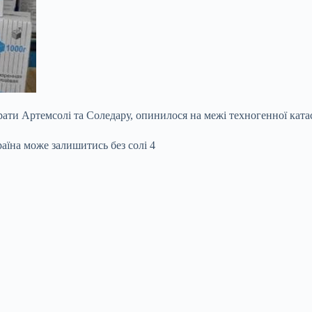
рати Артемсолі та Соледару, опинилося на межі техногенної ката