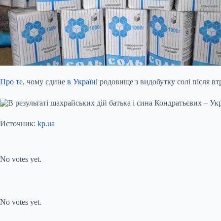
Про те
, чому єдине
в Україні
родовище з видобутку солі після вт
Источник:
kp.ua
Submit Rating
Rate this item:
No votes yet.
Submit Rating
Rate this item:
No votes yet.