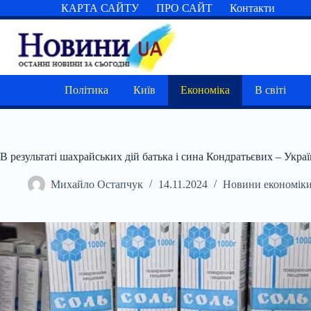
Перейти
КАРТА САЙТУ
ПРО САЙТ
Контакти
до
вмісту
Політика
Київ
Економіка
В світі
В результаті шахрайських дій батька і сина Кондратьєвих – Укра
Михайло Остапчук
14.11.2024
Новини економік