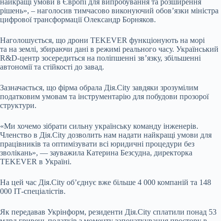
найкращі умови в Європі для випробування та розширення
рішень», – наголосив тимчасово виконуючий обов’язки міністра
цифрової трансформації Олександр Борняков.
Наголошується, що дрони TEKEVER функціонують на морі
та на землі, збираючи дані в режимі реального часу. Український
R&D-центр зосередиться на поліпшенні зв’язку, збільшенні
автономії та стійкості до завад.
Зазначається, що фірма обрала Дія.City завдяки зрозумілим
податковим умовам та інструментарію для побудови прозорої
структури.
«Ми хочемо зібрати сильну українську команду інженерів.
Членство в Дія.City дозволить нам надати найкращі умови для
працівників та оптимізувати всі юридичні процедури без
зволікань», — зауважила Катерина Безсудна, директорка
TEKEVER в Україні.
На цей час Дія.City об’єднує вже більше 4 000 компаній та 148
000 ІТ-спеціалістів.
Як передавав Укрінформ, резиденти Дія.Сіty сплатили понад 53
млрд гривень податків з моменту започаткування простору в