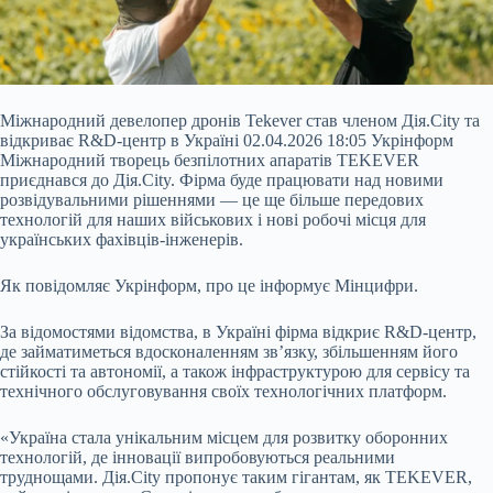
Міжнародний девелопер дронів Tekever став членом Дія.City та
відкриває R&D-центр в Україні 02.04.2026 18:05 Укрінформ
Міжнародний творець безпілотних апаратів TEKEVER
приєднався до Дія.City. Фірма буде працювати над новими
розвідувальними рішеннями — це ще більше передових
технологій для наших військових і нові робочі місця для
українських фахівців-інженерів.
Як повідомляє Укрінформ, про це інформує Мінцифри.
За відомостями відомства, в Україні фірма відкриє R&D-центр,
де
займатиметься вдосконаленням зв’язку, збільшенням його
стійкості та автономії, а також інфраструктурою для сервісу та
технічного обслуговування своїх технологічних платформ.
«Україна стала унікальним місцем для розвитку оборонних
технологій, де інновації випробовуються реальними
труднощами. Дія.City пропонує таким гігантам, як TEKEVER,