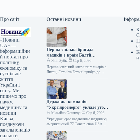
Про сайт
Останні новини
Інформ
К
С
«Новини
П
UA» —
С
Перша спільна бригада
інформаційни
К
медиків з країн Балтії
й портал про
и
прибула в Україну для
Яків Зубко
Сер 6, 2026
політику,
стажування.
Перший спільний контингент лікарів з
економіку та
Литви, Латвії та Естонії прибув до
суспільне
України для професійного
життя
вдосконалення у медичних установах.
України і
Цю інформацію…
світу. Ми
пишемо про
науку,
Державна компанія
медицину та
“Укргідроенерго” укладе угоду
новини
про співпрацю з
Михайло Остапчук
Сер 6, 2026
Києва,
американським
Укргідроенерго надаватиме підтримку
поєднуючи
підприємством 77
американській 77 Construction USA
CORP 06.08.2026 13:24 Укрінформ
загальнонаціо
Construction USA CORP.
ПрАТ "Укргідроенерго" та
нальні й
американська компанія 77 Construction